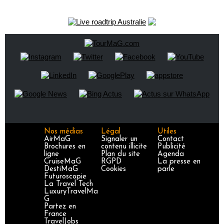
Nos médias
Légal
Utiles
AirMaG
Signaler un
Contact
Brochures en
contenu illicite
Publicité
ligne
Plan du site
Agenda
CruiseMaG
RGPD
La presse en
DestiMaG
Cookies
parle
Futuroscopie
La Travel Tech
LuxuryTravelMa
G
Partez en
France
TravelJobs