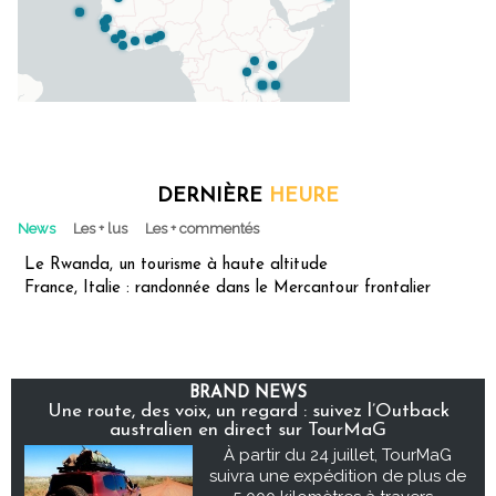
DERNIÈRE
HEURE
News
Les + lus
Les + commentés
Le Rwanda, un tourisme à haute altitude
France, Italie : randonnée dans le Mercantour frontalier
BRAND NEWS
Une route, des voix, un regard : suivez l’Outback
australien en direct sur TourMaG
À partir du 24 juillet, TourMaG
suivra une expédition de plus de