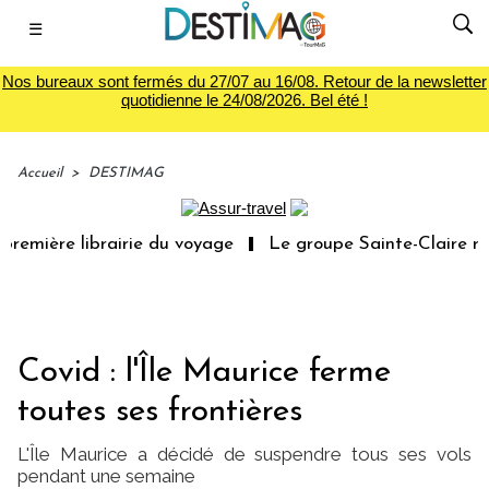
☰
Nos bureaux sont fermés du 27/07 au 16/08. Retour de la newsletter
quotidienne le 24/08/2026. Bel été !
Accueil
>
DESTIMAG
remière librairie du voyage
Le groupe Sainte-Claire rac
Covid : l'Île Maurice ferme
toutes ses frontières
L'Île Maurice a décidé de suspendre tous ses vols
pendant une semaine