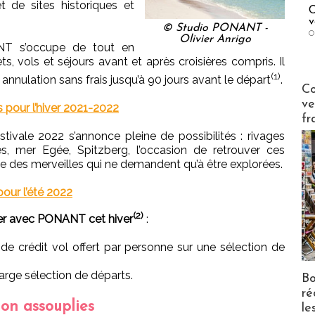
t de sites historiques et
C
v
© Studio PONANT -
O
Olivier Anrigo
ANT s’occupe de tout en
vols et séjours avant et après croisières compris. Il
(1)
 annulation sans frais jusqu’à 90 jours avant le départ
.
Publi-n
Co
ve
s pour l’hiver 2021-2022
fr
estivale 2022 s’annonce pleine de possibilités : rivages
s, mer Egée, Spitzberg, l’occasion de retrouver ces
ne des merveilles qui ne demandent qu’à être explorées.
pour l’été 2022
(2)
er avec PONANT cet hiver
:
de crédit vol offert par personne sur une sélection de
large sélection de départs.
Bo
ré
ion assouplies
le