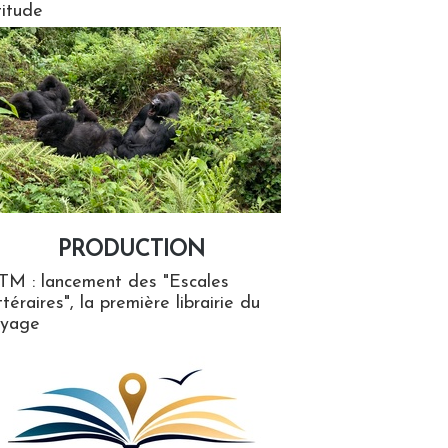
titude
PRODUCTION
ion
TM : lancement des "Escales
ttéraires", la première librairie du
oyage