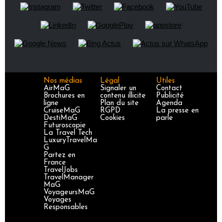
Nos médias
Légal
Utiles
AirMaG
Signaler un
Contact
Brochures en
contenu illicite
Publicité
ligne
Plan du site
Agenda
CruiseMaG
RGPD
La presse en
DestiMaG
Cookies
parle
Futuroscopie
La Travel Tech
LuxuryTravelMa
G
Partez en
France
TravelJobs
TravelManager
MaG
VoyageursMaG
Voyages
Responsables