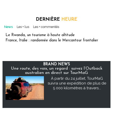
DERNIÈRE
HEURE
News
Les + lus
Les + commentés
Le Rwanda, un tourisme à haute altitude
France, Italie : randonnée dans le Mercantour frontalier
BRAND NEWS
Une route, des voix, un regard : suivez l’Outback
australien en direct sur TourMaG
À partir du 24 juillet, TourMaG
suivra une expédition de plus de
5 000 kilomètres à travers...