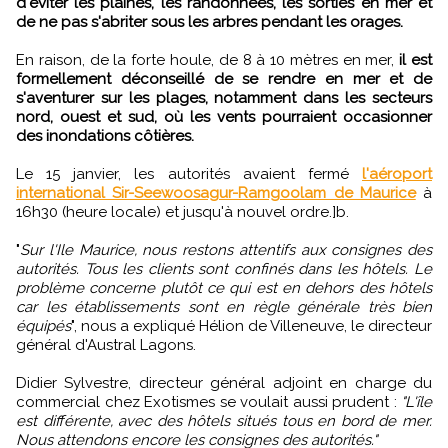
d'éviter les plaines, les randonnées, les sorties en mer et
de ne pas s'abriter sous les arbres pendant les orages.
En raison, de la forte houle, de 8 à 10 mètres en mer,
il est
formellement déconseillé de se rendre en mer et de
s'aventurer sur les plages, notamment dans les secteurs
nord, ouest et sud, où les vents pourraient occasionner
des inondations côtières.
Le 15 janvier, les autorités avaient fermé
l'aéroport
international Sir-Seewoosagur-Ramgoolam de Maurice
à
16h30 (heure locale) et jusqu'à nouvel ordre.]b.
"
Sur l'Ile Maurice, nous restons attentifs aux consignes des
autorités. Tous les clients sont confinés dans les hôtels. Le
problème concerne plutôt ce qui est en dehors des hôtels
car les établissements sont en règle générale très bien
équipés
", nous a expliqué Hélion de Villeneuve, le directeur
général d'Austral Lagons.
Didier Sylvestre, directeur général adjoint en charge du
commercial chez Exotismes se voulait aussi prudent :
"L'île
est différente, avec des hôtels situés tous en bord de mer.
Nous attendons encore les consignes des autorités."