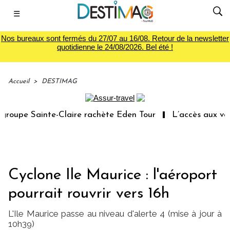
☰
Nos bureaux sont fermés du 27/07 au 16/08. Retour de la newsletter
quotidienne le 24/08/2026. Bel été !
Accueil
>
DESTIMAG
oupe Sainte-Claire rachète Eden Tour
L’accès aux vacan
Cyclone Ile Maurice : l'aéroport
pourrait rouvrir vers 16h
L'Ile Maurice passe au niveau d'alerte 4 (mise à jour à
10h39)