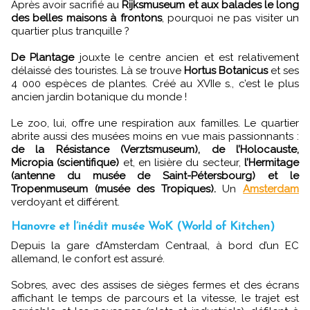
Après avoir sacrifié au
Rijksmuseum et aux balades le long
des belles maisons à frontons
, pourquoi ne pas visiter un
quartier plus tranquille ?
De Plantage
jouxte le centre ancien et est relativement
délaissé des touristes. Là se trouve
Hortus Botanicus
et ses
4 000 espèces de plantes. Créé au XVIIe s., c’est le plus
ancien jardin botanique du monde !
Le zoo, lui, offre une respiration aux familles. Le quartier
abrite aussi des musées moins en vue mais passionnants :
de la Résistance (Verztsmuseum), de l’Holocauste,
Micropia (scientifique)
et, en lisière du secteur,
l’Hermitage
(antenne du musée de Saint-Pétersbourg) et le
Tropenmuseum (musée des Tropiques).
Un
Amsterdam
verdoyant et différent.
Hanovre et l’inédit musée WoK (World of Kitchen)
Depuis la gare d’Amsterdam Centraal, à bord d’un EC
allemand, le confort est assuré.
Sobres, avec des assises de sièges fermes et des écrans
affichant le temps de parcours et la vitesse, le trajet est