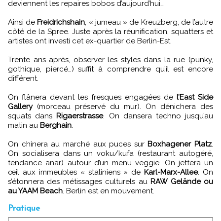
deviennent les repaires bobos d’aujourd’hui…
Ainsi de
Freidrichshain
, « jumeau » de Kreuzberg, de l’autre
côté de la Spree. Juste après la réunification, squatters et
artistes ont investi cet ex-quartier de Berlin-Est.
Trente ans après, observer les styles dans la rue (punky,
gothique, piercé…) suffit à comprendre qu’il est encore
différent.
On flânera devant les fresques engagées de
l’East Side
Gallery
(morceau préservé du mur). On dénichera des
squats dans
Rigaerstrasse
. On dansera techno jusqu’au
matin au
Berghain
.
On chinera au marché aux puces sur
Boxhagener Platz
.
On socialisera dans un voku/kufa (restaurant autogéré,
tendance anar) autour d’un menu veggie. On jettera un
œil aux immeubles « staliniens » de
Karl-Marx-Allee
. On
s’étonnera des métissages culturels au
RAW Gelände ou
au YAAM Beach
. Berlin est en mouvement.
Pratique