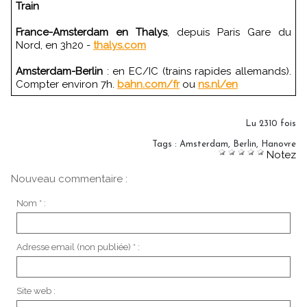
Train
France-Amsterdam en Thalys
, depuis Paris Gare du
Nord, en 3h20 -
thalys.com
Amsterdam-Berlin
: en EC/IC (trains rapides allemands).
Compter environ 7h.
bahn.com/fr
ou
ns.nl/en
Lu 2310 fois
Tags
:
Amsterdam
,
Berlin
,
Hanovre
Notez
Nouveau commentaire :
Nom * :
Adresse email (non publiée) * :
Site web :