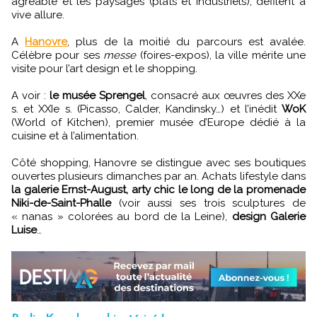
agréable et les paysages (plats et industriels), défilent à
vive allure.
A
Hanovre
, plus de la moitié du parcours est avalée.
Célèbre pour ses
messe
(foires-expos), la ville mérite une
visite pour l’art design et le shopping.
A voir :
le musée Sprengel
, consacré aux œuvres des XXe
s. et XXIe s. (Picasso, Calder, Kandinsky…) et l’inédit
WoK
(World of Kitchen), premier musée d’Europe dédié à la
cuisine et à l’alimentation.
Côté shopping, Hanovre se distingue avec ses boutiques
ouvertes plusieurs dimanches par an. Achats lifestyle dans
la galerie Ernst-August, arty chic le long de la promenade
Niki-de-Saint-Phalle
(voir aussi ses trois sculptures de
« nanas » colorées au bord de la Leine),
design Galerie
Luise
…