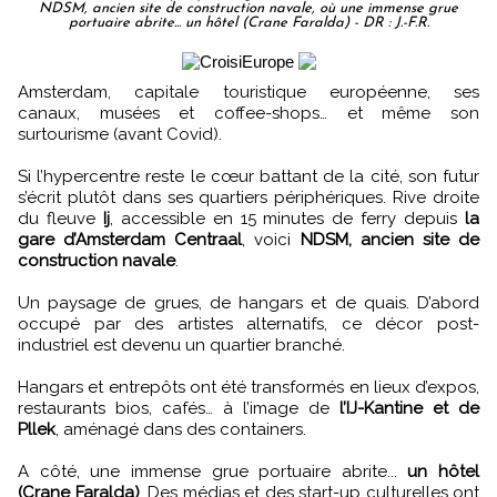
NDSM, ancien site de construction navale, où une immense grue
portuaire abrite... un hôtel (Crane Faralda) - DR : J.-F.R.
Amsterdam, capitale touristique européenne, ses
canaux, musées et coffee-shops… et même son
surtourisme (avant Covid).
Si l’hypercentre reste le cœur battant de la cité, son futur
s’écrit plutôt dans ses quartiers périphériques. Rive droite
du fleuve
Ij
, accessible en 15 minutes de ferry depuis
la
gare d’Amsterdam Centraal
, voici
NDSM, ancien site de
construction navale
.
Un paysage de grues, de hangars et de quais. D’abord
occupé par des artistes alternatifs, ce décor post-
industriel est devenu un quartier branché.
Hangars et entrepôts ont été transformés en lieux d’expos,
restaurants bios, cafés… à l’image de
l’IJ-Kantine et de
Pllek
, aménagé dans des containers.
A côté, une immense grue portuaire abrite...
un hôtel
(Crane Faralda)
. Des médias et des start-up culturelles ont