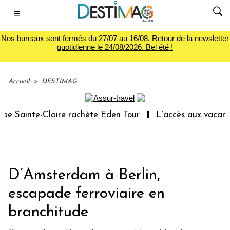
☰
Nos bureaux sont fermés du 27/07 au 16/08. Retour de la newsletter
quotidienne le 24/08/2026. Bel été !
Accueil
>
DESTIMAG
 Sainte-Claire rachète Eden Tour
L’accès aux vacances 
D’Amsterdam à Berlin,
escapade ferroviaire en
branchitude