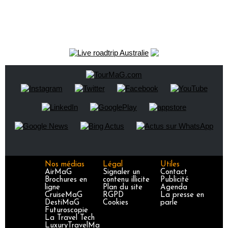
Nos médias
Légal
Utiles
AirMaG
Signaler un
Contact
Brochures en
contenu illicite
Publicité
ligne
Plan du site
Agenda
CruiseMaG
RGPD
La presse en
DestiMaG
Cookies
parle
Futuroscopie
La Travel Tech
LuxuryTravelMa