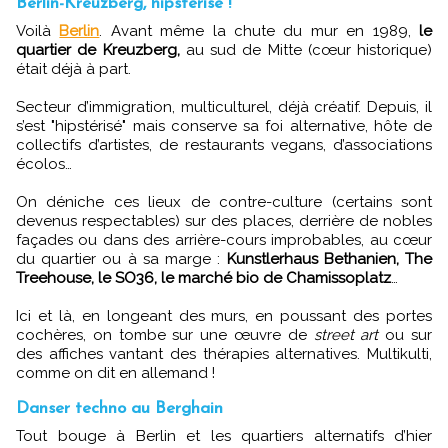
Berlin-Kreuzberg, hipstérisé !
Voilà
Berlin
. Avant même la chute du mur en 1989,
le
quartier de Kreuzberg,
au sud de Mitte (cœur historique)
était déjà à part.
Secteur d’immigration, multiculturel, déjà créatif. Depuis, il
s’est "hipstérisé" mais conserve sa foi alternative, hôte de
collectifs d’artistes, de restaurants vegans, d’associations
écolos…
On déniche ces lieux de contre-culture (certains sont
devenus respectables) sur des places, derrière de nobles
façades ou dans des arrière-cours improbables, au cœur
du quartier ou à sa marge :
Kunstlerhaus Bethanien, The
Treehouse, le SO36, le marché bio de Chamissoplatz
…
Ici et là, en longeant des murs, en poussant des portes
cochères, on tombe sur une œuvre de
street art
ou sur
des affiches vantant des thérapies alternatives. Multikulti,
comme on dit en allemand !
Danser techno au Berghain
Tout bouge à Berlin et les quartiers alternatifs d’hier