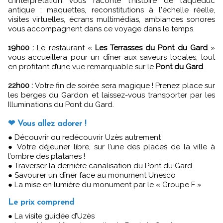
d'interprétation vous raconte l’histoire de l’aqueduc
antique : maquettes, reconstitutions à l'échelle réelle,
visites virtuelles, écrans multimédias, ambiances sonores
vous accompagnent dans ce voyage dans le temps.
19h00 :
Le restaurant «
Les Terrasses du Pont du Gard
»
vous accueillera pour un dîner aux saveurs locales, tout
en profitant d’une vue remarquable sur le
Pont du Gard
.
22h00 :
Votre fin de soirée sera magique ! Prenez place sur
les berges du Gardon et laissez-vous transporter par les
Illuminations du Pont du Gard.
❤ Vous allez adorer !
● Découvrir ou redécouvrir Uzès autrement
● Votre déjeuner libre, sur l’une des places de la ville à
l’ombre des platanes !
● Traverser la dernière canalisation du Pont du Gard
● Savourer un dîner face au monument Unesco
● La mise en lumière du monument par le « Groupe F »
Le prix comprend
● La visite guidée d’Uzès