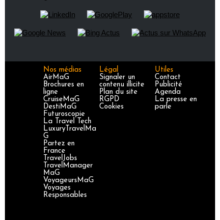
Nos médias
Légal
Utiles
AirMaG
Signaler un
Contact
Brochures en
contenu illicite
Publicité
ligne
Plan du site
Agenda
CruiseMaG
RGPD
La presse en
DestiMaG
Cookies
parle
Futuroscopie
La Travel Tech
LuxuryTravelMa
G
Partez en
France
TravelJobs
TravelManager
MaG
VoyageursMaG
Voyages
Responsables