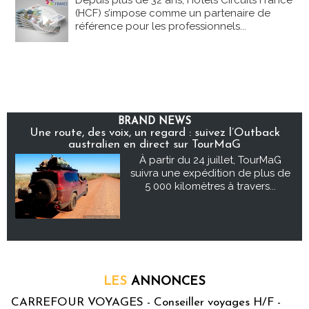
Depuis plus de 32 ans, Hôtels Circuits France
(HCF) s’impose comme un partenaire de
référence pour les professionnels...
BRAND NEWS
Une route, des voix, un regard : suivez l’Outback
australien en direct sur TourMaG
À partir du 24 juillet, TourMaG
suivra une expédition de plus de
5 000 kilomètres à travers...
LES
ANNONCES
CARREFOUR VOYAGES - Conseiller voyages H/F -