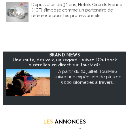
Depuis plus de 32 ans, Hôtels Circuits France
(HCF) s’impose comme un partenaire de
référence pour les professionnels...
BRAND NEWS
Une route, des voix, un regard : suivez l’Outback
australien en direct sur TourMaG
À partir du 24 juillet, TourMaG
suivra une expédition de plus de
5 000 kilomètres à travers...
LES
ANNONCES