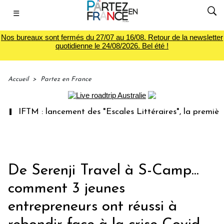
☰
Nos bureaux sont fermés du 27/07 au 16/08. Retour de la newsletter
quotidienne le 24/08/2026. Bel été !
Accueil
>
Partez en France
M : lancement des "Escales Littéraires", la première librai
De Serenji Travel à S-Camp...
comment 3 jeunes
entrepreneurs ont réussi à