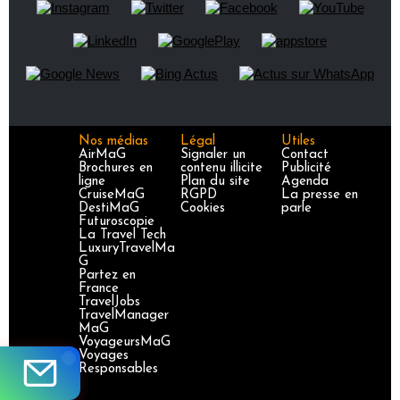
Nos médias
Légal
Utiles
AirMaG
Signaler un
Contact
Brochures en
contenu illicite
Publicité
ligne
Plan du site
Agenda
CruiseMaG
RGPD
La presse en
DestiMaG
Cookies
parle
Futuroscopie
La Travel Tech
LuxuryTravelMa
G
Partez en
France
TravelJobs
TravelManager
MaG
VoyageursMaG
Voyages
Responsables