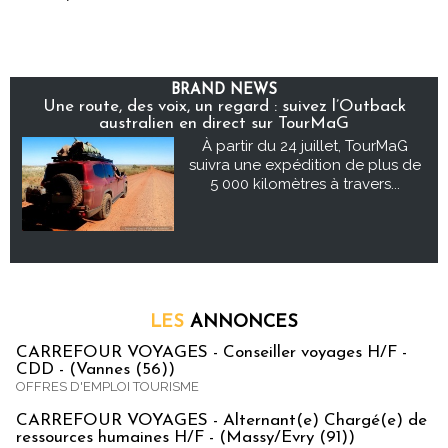
BRAND NEWS
Une route, des voix, un regard : suivez l’Outback
australien en direct sur TourMaG
À partir du 24 juillet, TourMaG
suivra une expédition de plus de
5 000 kilomètres à travers...
LES
ANNONCES
CARREFOUR VOYAGES - Conseiller voyages H/F -
CDD - (Vannes (56))
OFFRES D'EMPLOI TOURISME
CARREFOUR VOYAGES - Alternant(e) Chargé(e) de
ressources humaines H/F - (Massy/Evry (91))