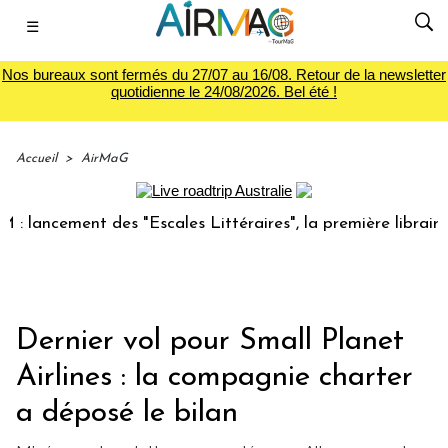
☰
Nos bureaux sont fermés du 27/07 au 16/08. Retour de la newsletter
quotidienne le 24/08/2026. Bel été !
Accueil
>
AirMaG
cement des "Escales Littéraires", la première librairie du v
Dernier vol pour Small Planet
Airlines : la compagnie charter
a déposé le bilan