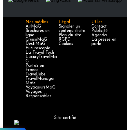
Nos médias
Légal
Utiles
AirMaG
Signaler un
Contact
Brochures en
contenu illicite
Publicité
ligne
Plan du site
Agenda
CruiseMaG
RGPD
La presse en
DestiMaG
Cookies
parle
Futuroscopie
La Travel Tech
LuxuryTravelMa
G
Partez en
France
TravelJobs
TravelManager
MaG
VoyageursMaG
Voyages
Responsables
Site certifié