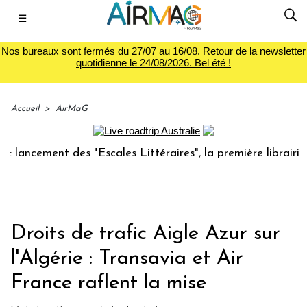
☰
Nos bureaux sont fermés du 27/07 au 16/08. Retour de la newsletter
quotidienne le 24/08/2026. Bel été !
Accueil
>
AirMaG
cement des "Escales Littéraires", la première librairie du v
Droits de trafic Aigle Azur sur
l'Algérie : Transavia et Air
France raflent la mise