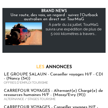
BRAND NEWS
Une route, des voix, un regard : suivez l’Outback
australien en direct sur TourMaG
À partir du 24 juillet, TourMaG
suivra une expédition de plus de
5 000 kilomètres à travers...
LES
ANNONCES
LE GROUPE SALAUN - Conseiller voyages H/F - CDI
- (Nancy (54))
OFFRES D'EMPLOI TOURISME
CARREFOUR VOYAGES - Alternant(e) Chargé(e) de
ressources humaines H/F - (Massy/Evry (91))
ALTERNANCE / STAGES TOURISME
CARREFOUR VOYAGES - Conseiller voyages H/F -