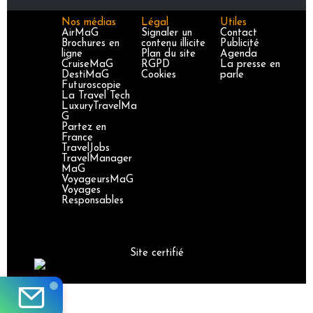
Nos médias
Légal
Utiles
AirMaG
Signaler un
Contact
Brochures en
contenu illicite
Publicité
ligne
Plan du site
Agenda
CruiseMaG
RGPD
La presse en
DestiMaG
Cookies
parle
Futuroscopie
La Travel Tech
LuxuryTravelMa
G
Partez en
France
TravelJobs
TravelManager
MaG
VoyageursMaG
Voyages
Responsables
Site certifié