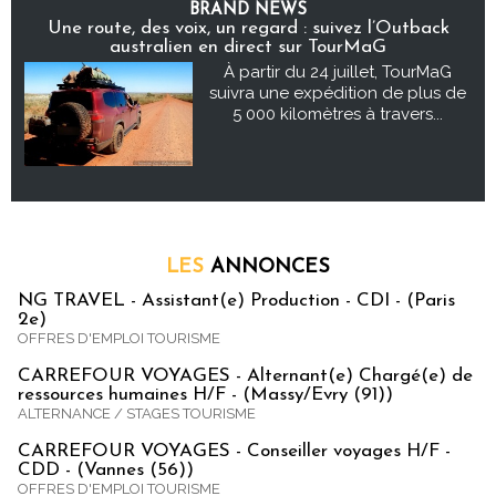
BRAND NEWS
Une route, des voix, un regard : suivez l’Outback
australien en direct sur TourMaG
À partir du 24 juillet, TourMaG
suivra une expédition de plus de
5 000 kilomètres à travers...
LES
ANNONCES
NG TRAVEL - Assistant(e) Production - CDI - (Paris
2e)
OFFRES D'EMPLOI TOURISME
CARREFOUR VOYAGES - Alternant(e) Chargé(e) de
ressources humaines H/F - (Massy/Evry (91))
ALTERNANCE / STAGES TOURISME
CARREFOUR VOYAGES - Conseiller voyages H/F -
CDD - (Vannes (56))
OFFRES D'EMPLOI TOURISME