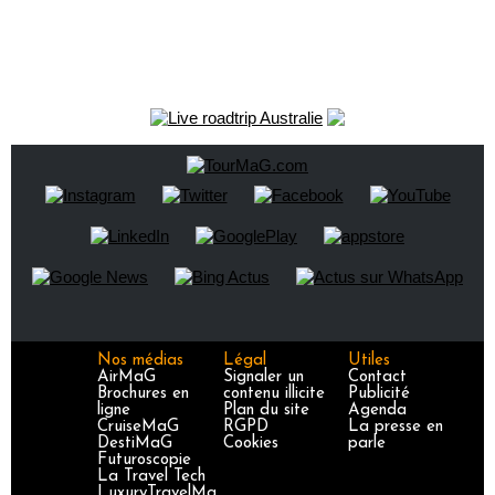
Nos médias
Légal
Utiles
AirMaG
Signaler un
Contact
Brochures en
contenu illicite
Publicité
ligne
Plan du site
Agenda
CruiseMaG
RGPD
La presse en
DestiMaG
Cookies
parle
Futuroscopie
La Travel Tech
LuxuryTravelMa