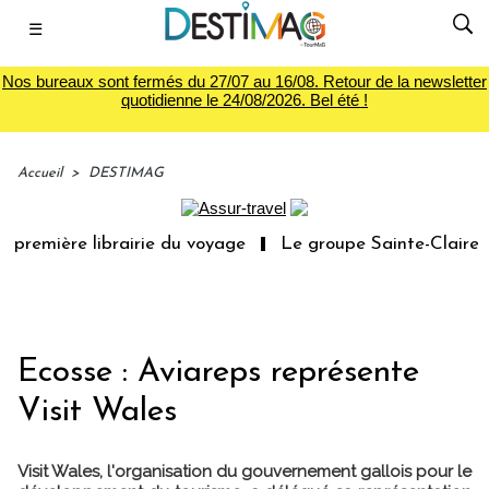
☰
Nos bureaux sont fermés du 27/07 au 16/08. Retour de la newsletter
quotidienne le 24/08/2026. Bel été !
Accueil
>
DESTIMAG
 première librairie du voyage
Le groupe Sainte-Claire r
Ecosse : Aviareps représente
Visit Wales
Visit Wales, l'organisation du gouvernement gallois pour le