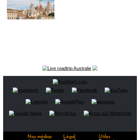
Nos médias
Légal
Utiles