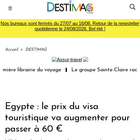
☰
Nos bureaux sont fermés du 27/07 au 16/08. Retour de la newsletter
quotidienne le 24/08/2026. Bel été !
Accueil
>
DESTIMAG
ière librairie du voyage
Le groupe Sainte-Claire rachè
Egypte : le prix du visa
touristique va augmenter pour
passer à 60 €