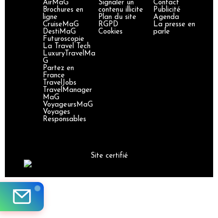
AirMaG
Signaler un
Contact
Brochures en
contenu illicite
Publicité
ligne
Plan du site
Agenda
CruiseMaG
RGPD
La presse en
DestiMaG
Cookies
parle
Futuroscopie
La Travel Tech
LuxuryTravelMa
G
Partez en
France
TravelJobs
TravelManager
MaG
VoyageursMaG
Voyages
Responsables
Site certifié