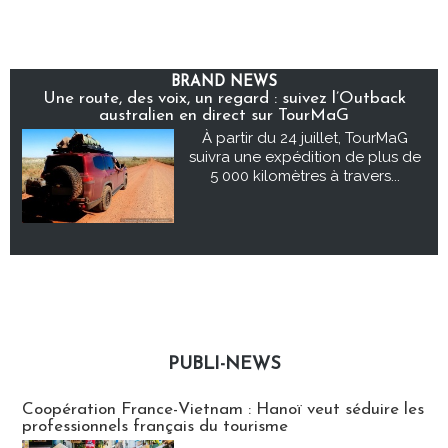
BRAND NEWS
Une route, des voix, un regard : suivez l’Outback
australien en direct sur TourMaG
À partir du 24 juillet, TourMaG
suivra une expédition de plus de
5 000 kilomètres à travers...
PUBLI-NEWS
Publi-news
Coopération France-Vietnam : Hanoï veut séduire les
professionnels français du tourisme