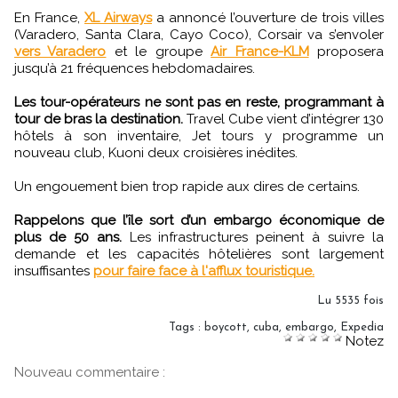
En France,
XL Airways
a annoncé l’ouverture de trois villes
(Varadero, Santa Clara, Cayo Coco), Corsair va s’envoler
vers Varadero
et le groupe
Air France-KLM
proposera
jusqu’à 21 fréquences hebdomadaires.
Les tour-opérateurs ne sont pas en reste, programmant à
tour de bras la destination.
Travel Cube vient d’intégrer 130
hôtels à son inventaire, Jet tours y programme un
nouveau club, Kuoni deux croisières inédites.
Un engouement bien trop rapide aux dires de certains.
Rappelons que l’île sort d’un embargo économique de
plus de 50 ans.
Les infrastructures peinent à suivre la
demande et les capacités hôtelières sont largement
insuffisantes
pour faire face à l'afflux touristique.
Lu 5535 fois
Tags
:
boycott
,
cuba
,
embargo
,
Expedia
Notez
Nouveau commentaire :