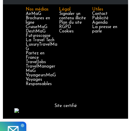
Nos médias
Légal
Utiles
AirMaG
Signaler un
Contact
Brochures en
contenu illicite
Publicité
ligne
Plan du site
Agenda
CruiseMaG
RGPD
La presse en
DestiMaG
Cookies
parle
Futuroscopie
La Travel Tech
LuxuryTravelMa
G
Partez en
France
TravelJobs
TravelManager
MaG
VoyageursMaG
Voyages
Responsables
Site certifié