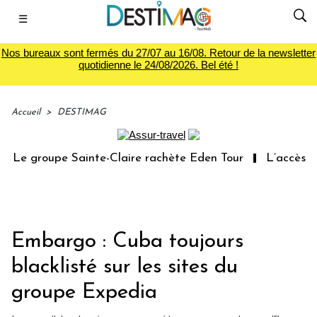
☰
Nos bureaux sont fermés du 27/07 au 16/08. Retour de la newsletter
quotidienne le 24/08/2026. Bel été !
Accueil
>
DESTIMAG
Le groupe Sainte-Claire rachète Eden Tour
L’accès aux
Embargo : Cuba toujours
blacklisté sur les sites du
groupe Expedia