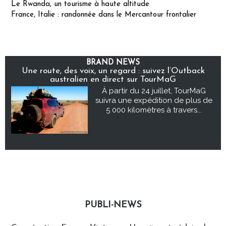
Le Rwanda, un tourisme à haute altitude
France, Italie : randonnée dans le Mercantour frontalier
BRAND NEWS
Une route, des voix, un regard : suivez l’Outback
australien en direct sur TourMaG
À partir du 24 juillet, TourMaG
suivra une expédition de plus de
5 000 kilomètres à travers...
PUBLI-NEWS
Publi-news