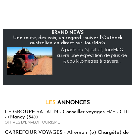
BRAND NEWS
Une route, des voix, un regard : suivez l’Outback
australien en direct sur TourMaG
À partir du 24 juillet, TourMaG
suivra une expédition de plus de
5 000 kilomètres à travers...
LES
ANNONCES
LE GROUPE SALAUN - Conseiller voyages H/F - CDI
- (Nancy (54))
OFFRES D'EMPLOI TOURISME
CARREFOUR VOYAGES - Alternant(e) Chargé(e) de