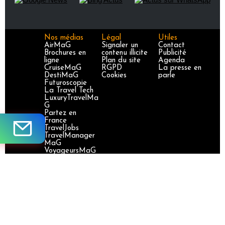
Nos médias
Légal
Utiles
AirMaG
Signaler un
Contact
Brochures en
contenu illicite
Publicité
ligne
Plan du site
Agenda
CruiseMaG
RGPD
La presse en
DestiMaG
Cookies
parle
Futuroscopie
La Travel Tech
LuxuryTravelMa
G
Partez en
France
TravelJobs
TravelManager
MaG
VoyageursMaG
Voyages
Responsables
Site certifié