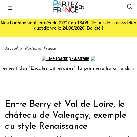
☰
Nos bureaux sont fermés du 27/07 au 16/08. Retour de la newsletter
quotidienne le 24/08/2026. Bel été !
Accueil
>
Partez en France
cales Littéraires", la première librairie du voyage
Le g
Entre Berry et Val de Loire, le
château de Valençay, exemple
du style Renaissance