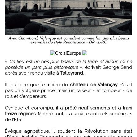
Avec Chambord, Valençay est considéré comme l’un des plus beaux
exemples du style Renaissance - DR : J.-P.C.
«
Ce lieu est un des plus beaux de la terre et aucun roi ne
possède un parc plus pittoresque
», écrivait George Sand
après avoir rendu visite à
Talleyrand
.
Il faut dire que le maître du
château de Valençay
n’était
pas un vulgaire prince, mais un faiseur - et tombeur - de
rois et d’empereurs.
Cynique et corrompu,
il a prêté neuf serments et a trahi
treize régimes
. Malgré tout, il a servi les intérêts supérieurs
de l'État.
Évêque agnostique, il soutient la Révolution sans état
d'âme, installe Bonaparte au pouvoir, complote contre