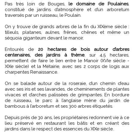
Pas très loin de Bouges,
le domaine de Poulaines
,
constitué de jardins d’atmosphère et d’un arboretum
traversés par un ruisseau, le Poulain.
On y trouve de grands arbres de la fin du XIXème siècle :
tilleuls, platanes, aulnes, frênes, chênes et même un
séquoia giganteum devant le manoir.
Entourés de
20 hectares de bois autour d’arbres
centenaires, des jardins à thème
, sur 4,5 hectares,
permettent de faire le lien entre le Manoir (XVIe siècle -
XIXe siècle) et la Métairie, avec ses 2 corps de logis aux
charpentes Renaissance.
On se balade autour de la roseraie, d’un chemin d’eau
avec ses iris et ses lavandes, de cheminements de plantes
vivaces et d’arches palissées de grimpantes. En bordure
de ruisseau, le parc à l’anglaise mène du jardin de
bambous à l’arboretum et ses 300 arbres étiquetés.
Depuis près de 30 ans, les propriétaires redonnent vie à ce
lieu préservé en restaurant les bâtis et en créant des
jardins dans le respect des essences du XIXe siècle.