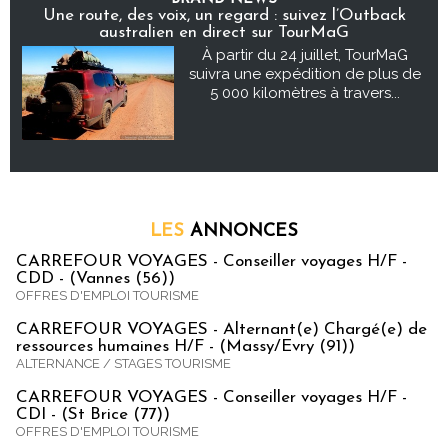
Une route, des voix, un regard : suivez l’Outback
australien en direct sur TourMaG
À partir du 24 juillet, TourMaG
suivra une expédition de plus de
5 000 kilomètres à travers...
LES
ANNONCES
CARREFOUR VOYAGES - Conseiller voyages H/F -
CDD - (Vannes (56))
OFFRES D'EMPLOI TOURISME
CARREFOUR VOYAGES - Alternant(e) Chargé(e) de
ressources humaines H/F - (Massy/Evry (91))
ALTERNANCE / STAGES TOURISME
CARREFOUR VOYAGES - Conseiller voyages H/F -
CDI - (St Brice (77))
OFFRES D'EMPLOI TOURISME