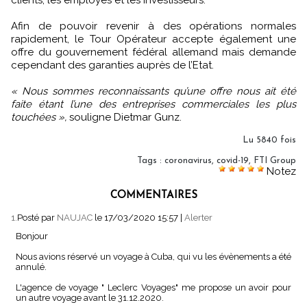
clients, les employés et les investisseurs.
Afin de pouvoir revenir à des opérations normales
rapidement, le Tour Opérateur accepte également une
offre du gouvernement fédéral allemand mais demande
cependant des garanties auprès de l’Etat.
« Nous sommes reconnaissants qu’une offre nous ait été
faite étant l’une des entreprises commerciales les plus
touchées »,
souligne Dietmar Gunz.
Lu 5840 fois
Tags
:
coronavirus
,
covid-19
,
FTI Group
Notez
COMMENTAIRES
1.
Posté par
NAUJAC
le 17/03/2020 15:57
|
Alerter
Bonjour
Nous avions réservé un voyage à Cuba, qui vu les évènements a été
annulé.
L'agence de voyage " Leclerc Voyages" me propose un avoir pour
un autre voyage avant le 31.12.2020.