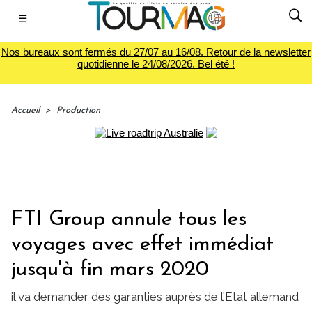
☰
Nos bureaux sont fermés du 27/07 au 16/08. Retour de la newsletter
quotidienne le 24/08/2026. Bel été !
Accueil
>
Production
FTI Group annule tous les
voyages avec effet immédiat
jusqu'à fin mars 2020
il va demander des garanties auprès de l’Etat allemand