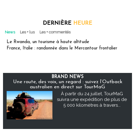
DERNIÈRE
HEURE
News
Les + lus
Les + commentés
Le Rwanda, un tourisme à haute altitude
France, Italie : randonnée dans le Mercantour frontalier
BRAND NEWS
Une route, des voix, un regard : suivez l’Outback
australien en direct sur TourMaG
À partir du 24 juillet, TourMaG
suivra une expédition de plus de
5 000 kilomètres à travers...