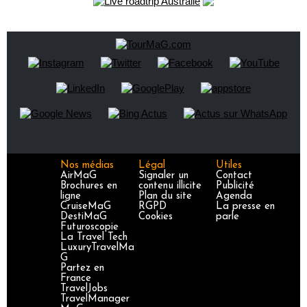
Nos médias
Légal
Utiles
AirMaG
Signaler un
Contact
Brochures en
contenu illicite
Publicité
ligne
Plan du site
Agenda
CruiseMaG
RGPD
La presse en
DestiMaG
Cookies
parle
Futuroscopie
La Travel Tech
LuxuryTravelMa
G
Partez en
France
TravelJobs
TravelManager