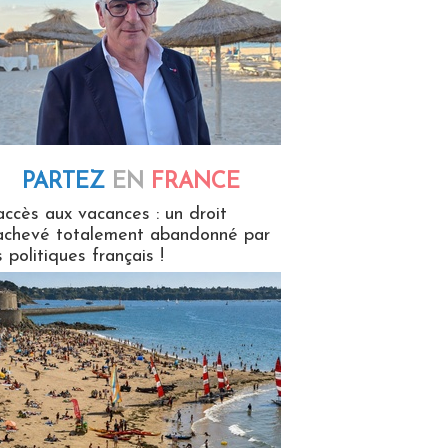
PARTEZ
EN
FRANCE
 en France
accès aux vacances : un droit
achevé totalement abandonné par
s politiques français !