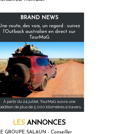
BRAND NEWS
Une route, des voix, un regard : suivez
l’Outback australien en direct sur
TourMaG
À partir du 24 juillet, TourMaG suivra une
pédition de plus de 5 000 kilomètres à travers...
LES
ANNONCES
E GROUPE SALAUN - Conseiller