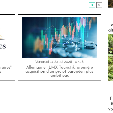
<
>
DESTI
Le
al
Vendredi 24 Juillet 2026 - 07:28
aires",
Allemagne : LMX Touristik, première
e
acquisition d'un projet européen plus
ambitieux
Product
IF
Li
v