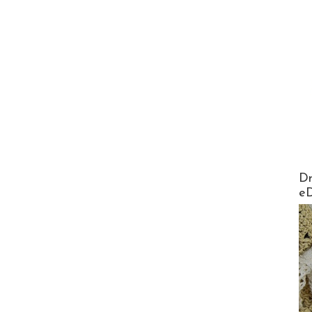
AirMa
Dr
e