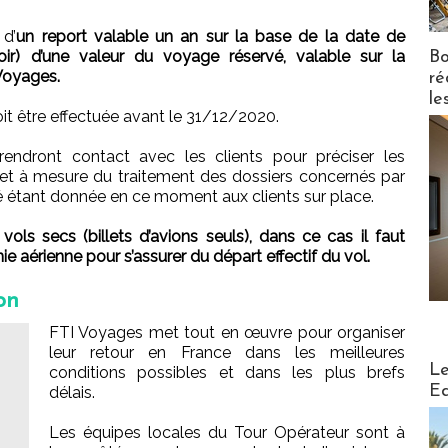
 d’
un report valable un an sur la base de la date de
loir) d’une valeur du voyage réservé, valable sur la
Bo
Voyages.
ré
le
oit être effectuée avant le 31/12/2020.
endront contact avec les clients pour préciser les
 et à mesure du traitement des dossiers concernés par
é étant donnée en ce moment aux clients sur place.
ls secs (billets d’avions seuls), dans ce cas il faut
e aérienne pour s’assurer du départ effectif du vol.
on
FTI Voyages met tout en œuvre pour organiser
leur retour en France dans les meilleures
Distribu
Le
conditions possibles et dans les plus brefs
Ed
délais.
Les équipes locales du Tour Opérateur sont à