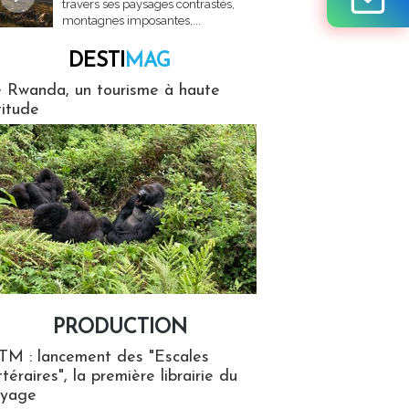
travers ses paysages contrastés,
montagnes imposantes,...
DESTI
MAG
MAG
 Rwanda, un tourisme à haute
titude
PRODUCTION
ion
TM : lancement des "Escales
ttéraires", la première librairie du
oyage