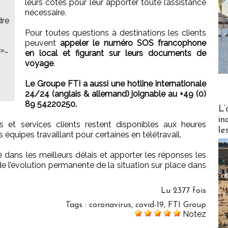
leurs côtés pour leur apporter toute l’assistance
nécessaire.
dre
Pour toutes questions à destinations les clients
peuvent
appeler le numéro SOS francophone
 »…
en local et figurant sur leurs documents de
voyage
.
Le Groupe FTI a aussi une hotline internationale
24/24 (anglais & allemand) joignable au +49 (0)
89 54220250.
Partez
L’
in
ns et services clients restent disponibles aux heures
le
équipes travaillant pour certaines en télétravail.
dans les meilleurs délais et apporter les réponses les
de l’évolution permanente de la situation sur place dans
Lu 2377 fois
Tags
:
coronavirus
,
covid-19
,
FTI Group
Notez