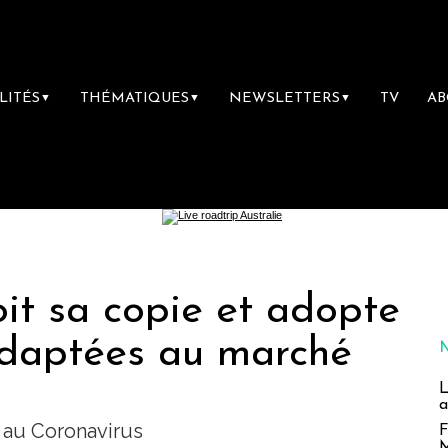
LITÉS
THÉMATIQUES
NEWSLETTERS
TV
A
▼
▼
▼
it sa copie et adopte
daptées au marché
L
a
 au Coronavirus
F
M