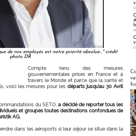
v
O
A
h
A
C
v
O
que de nos employés est notre priorité absolue..." crédit
photo DR
Compte tenu des mesures
Publi-n
Co
gouvernementales prises en France et à
ve
travers le Monde et parce que la santé et
fr
els, voici les mesures pour les
départs jusqu’au 30 Avril
recommandations du SETO,
a décidé de reporter tous les
dividuels et groupes toutes destinations confondues de
ristik AG.
endre dans les aéroports si leur séjour se situe dans la