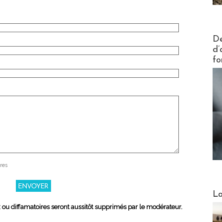
Actus V
De
d’
fo
res
Webinai
La
x ou diffamatoires seront aussitôt supprimés par le modérateur.