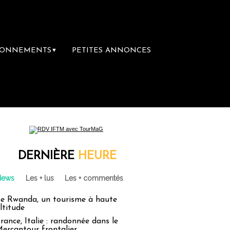
BONNEMENTS
PETITES ANNONCES
▼
DERNIÈRE
HEURE
News
Les + lus
Les + commentés
e Rwanda, un tourisme à haute
ltitude
rance, Italie : randonnée dans le
ercantour frontalier