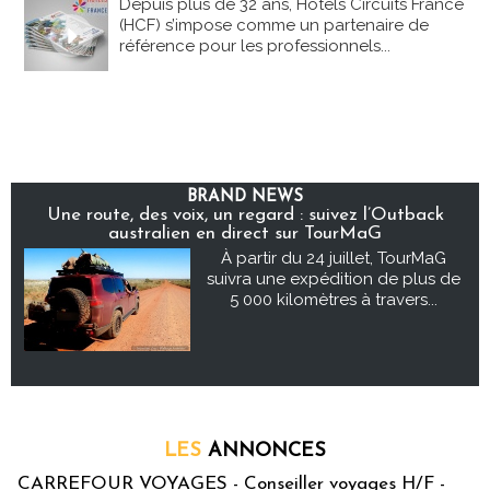
Depuis plus de 32 ans, Hôtels Circuits France
(HCF) s’impose comme un partenaire de
référence pour les professionnels...
BRAND NEWS
Une route, des voix, un regard : suivez l’Outback
australien en direct sur TourMaG
À partir du 24 juillet, TourMaG
suivra une expédition de plus de
5 000 kilomètres à travers...
LES
ANNONCES
CARREFOUR VOYAGES - Conseiller voyages H/F -