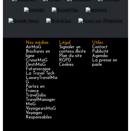
Nos médias
Légal
Utiles
AirMaG
Signaler un
Contact
Brochures en
contenu illicite
Publicité
ligne
Plan du site
Agenda
CruiseMaG
RGPD
La presse en
DestiMaG
Cookies
parle
Futuroscopie
La Travel Tech
LuxuryTravelMa
G
Partez en
France
TravelJobs
TravelManager
MaG
VoyageursMaG
Voyages
Responsables