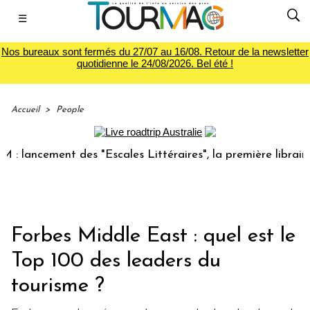
☰
Nos bureaux sont fermés du 27/07 au 16/08. Retour de la newsletter
quotidienne le 24/08/2026. Bel été !
Accueil
>
People
lancement des "Escales Littéraires", la première librairie d
Forbes Middle East : quel est le
Top 100 des leaders du
tourisme ?