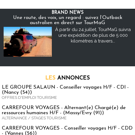
BRAND NEWS
Une route, des voix, un regard : suivez l’Outback
australien en direct sur TourMaG
À partir du 24 juillet, TourMaG suivra
une expédition de plus de 5 000
kilomètres à travers...
LES
ANNONCES
LE GROUPE SALAUN - Conseiller voyages H/F - CDI -
(Nancy (54))
OFFRES D'EMPLOI TOURISME
CARREFOUR VOYAGES - Alternant(e) Chargé(e) de
ressources humaines H/F - (Massy/Evry (91))
ALTERNANCE / STAGES TOURISME
CARREFOUR VOYAGES - Conseiller voyages H/F - CDD
- (Vannes (56))