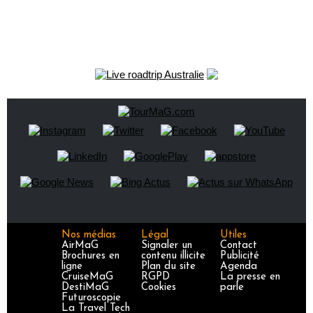
Nos médias
Légal
Utiles
AirMaG
Signaler un
Contact
Brochures en
contenu illicite
Publicité
ligne
Plan du site
Agenda
CruiseMaG
RGPD
La presse en
DestiMaG
Cookies
parle
Futuroscopie
La Travel Tech