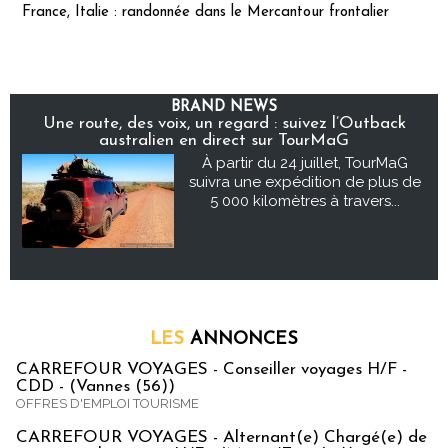
France, Italie : randonnée dans le Mercantour frontalier
BRAND NEWS
Une route, des voix, un regard : suivez l’Outback
australien en direct sur TourMaG
À partir du 24 juillet, TourMaG
suivra une expédition de plus de
5 000 kilomètres à travers...
LES
ANNONCES
CARREFOUR VOYAGES - Conseiller voyages H/F -
CDD - (Vannes (56))
OFFRES D'EMPLOI TOURISME
CARREFOUR VOYAGES - Alternant(e) Chargé(e) de