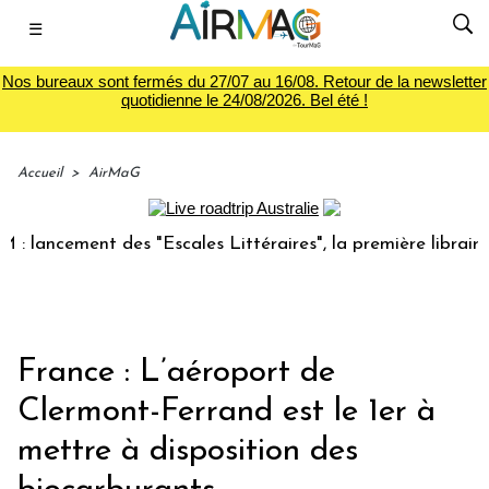
☰
Nos bureaux sont fermés du 27/07 au 16/08. Retour de la newsletter
quotidienne le 24/08/2026. Bel été !
Accueil
>
AirMaG
ncement des "Escales Littéraires", la première librairie du
France : L’aéroport de
Clermont-Ferrand est le 1er à
mettre à disposition des