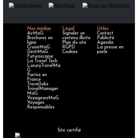
Nos médias
Légal
Utiles
AirMaG
Signaler un
Contact
Brochures en
contenu illicite
Publicité
ligne
Plan du site
Agenda
CruiseMaG
RGPD
La presse en
DestiMaG
Cookies
parle
Futuroscopie
La Travel Tech
LuxuryTravelMa
G
Partez en
France
TravelJobs
TravelManager
MaG
VoyageursMaG
Voyages
Responsables
Site certifié