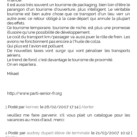
financer.
Il est aussi très souvent un tourisme de packaging, bien loin d'être le
parangon d'un tourisme d'ouverture, plus intelligent. Le véritable
tourisme est bien autre chose que ce transport d'un lieu verr un
autre avec ce retour obligé à la case départ qui annule la plupart
des effets.
Ce tourisme temporaire, tourisme de niche, est plus une promesse
illusoire qu'une possibilité de développement.
Le coût du transport km/passager va aussi jouer le rôle de frein. Les
avions ne fonctionnent pas encore à l'huile de colza.
Qui plus est l'avion est polluant.
De nouvelles taxes vont surgir qui vont pénaliser les transports
aériens.
Le trend de fond, c'est davantage le tourisme de proximité.
On en reparlera..
Mikael
http://www.parti-senior-fr.org
3.
Posté par
kerinec
le 26/02/2007 17:14
|
Alerter
veuillez me faire parvenir, s'il vous plait un catalogue pour les
vacances au mois d'aout, merci
4.
Posté par
audrey dupart élève de terminale
le 21/03/2007 10:12
|