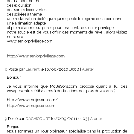
des balades en mer
des excursion
des sortie découvertes
des soirées à théme
une restauration diététique qui respecte le régime de la personne
une animation adapté
et plein d'autres surprises pour les clients de senior privilege
notre soucie est de vous offrir des moments de rêve . alors visitez
notre site
www.seniorprivilege.com
http://www.seniorprivilege.com
8.
Posté par
Laurent
le 16/08/2010 15:08
|
Alerter
Bonjour,
Je vous informe que MoiJeSors.com propose quant à lui des
voyages entre célibataires à destinations des plus de 40 ans :)
http://www.moijesors.com/
http://www.moijesors.com
9.
Posté par
DACHICOURT
le 27/09/2011 11:03
|
Alerter
Bonjour,
Nous sommes un Tour opérateur spécialisé dans la production de