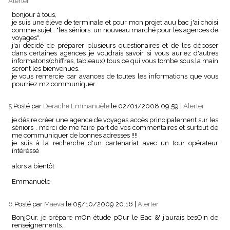
Alerter
bonjour à tous,
je suis une élève de terminale et pour mon projet auu bac j'ai choisi
comme sujet : "les séniors: un nouveau marché pour les agences de
voyages".
j'ai décidé de préparer plusieurs questionaires et de les déposer
dans certaines agences je voudrais savoir si vous auriez d'autres
informatons(chiffres, tableaux) tous ce qui vous tombe sous la main
seront les bienvenues.
je vous remercie par avances de toutes les informations que vous
pourriez mz communiquer.
5.
Posté par
Derache Emmanuèle
le 02/01/2008 09:59
|
Alerter
je désire créer une agence de voyages accès principalement sur les
séniors . merci de me faire part de vos commentaires et surtout de
me communiquer de bonnes adresses !!!!
je suis à la recherche d'un partenariat avec un tour opérateur
intéréssé
alors a bientôt
Emmanuèle
6.
Posté par
Maeva
le 05/10/2009 20:16
|
Alerter
BonjOur, je prépare mOn étude pOur le Bac &' j'aurais besOin de
renseignements.