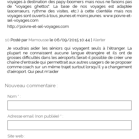
voyages à destination des papy-boomers mais nous ne faisons pas
de "voyages ghettos". La base de nos voyages est adaptée
(ascenseurs, rythme des visites, etc.) à cette clientèle mais nos
voyages sont ouverts à tous, jeunes et moins jeunes. www.poivre-et-
sel-voyages.com
http://poivre-et-sel-voyages.com
10.
Posté par
Mamousse
le 06/09/2015 10:44
|
Alerter
Je voudrais aider les séniors qui voyagent seuls à l'étranger. La
plupart ne connaissent aucune langue étrangère et ils ont de
grosses difficultés dans les aéroports.Serait-il possible de créer une
chaîne d'entraide qui permettrait aux autres usagers de se proposer
comme coach sur un même trajet surtout lorsqu'il y a changement
d'aéroport. Qui peut m'aider
Nouveau commentaire :
Nom * :
Adresse email (non publiée) * :
Site web :