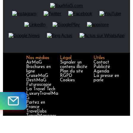
Nos médias
Légal
Utiles
AirMaG
Signaler un
Contact
Brochures en
contenu illicite
Publicité
ligne
Plan du site
Agenda
CruiseMaG
RGPD
La presse en
DestiMaG
Cookies
parle
Futuroscopie
La Travel Tech
LuxuryTravelMa
G
Partez en
France
TravelJobs
TravelManager
MaG
VoyageursMaG
Voyages