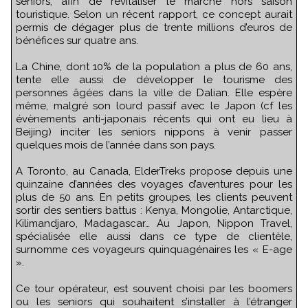
seniors, afin de revitaliser le marché hors saison
touristique. Selon un récent rapport, ce concept aurait
permis de dégager plus de trente millions d’euros de
bénéfices sur quatre ans.
La Chine, dont 10% de la population a plus de 60 ans,
tente elle aussi de développer le tourisme des
personnes âgées dans la ville de Dalian. Elle espère
même, malgré son lourd passif avec le Japon (cf les
évènements anti-japonais récents qui ont eu lieu à
Beijing) inciter les seniors nippons à venir passer
quelques mois de l’année dans son pays.
A Toronto, au Canada, ElderTreks propose depuis une
quinzaine d’années des voyages d’aventures pour les
plus de 50 ans. En petits groupes, les clients peuvent
sortir des sentiers battus : Kenya, Mongolie, Antarctique,
Kilimandjaro, Madagascar… Au Japon, Nippon Travel,
spécialisée elle aussi dans ce type de clientèle,
surnomme ces voyageurs quinquagénaires les « E-age
».
Ce tour opérateur, est souvent choisi par les boomers
ou les seniors qui souhaitent s’installer à l’étranger