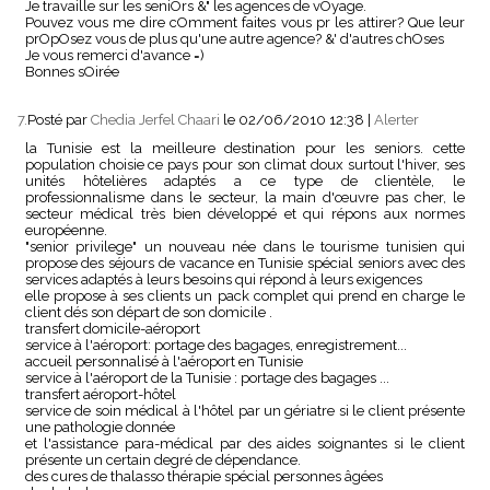
Je travaille sur les seniOrs &" les agences de vOyage.
Pouvez vous me dire cOmment faites vous pr les attirer? Que leur
prOpOsez vous de plus qu'une autre agence? &' d'autres chOses
Je vous remerci d'avance =)
Bonnes sOirée
7.
Posté par
Chedia Jerfel Chaari
le 02/06/2010 12:38
|
Alerter
la Tunisie est la meilleure destination pour les seniors. cette
population choisie ce pays pour son climat doux surtout l'hiver, ses
unités hôtelières adaptés a ce type de clientèle, le
professionnalisme dans le secteur, la main d'œuvre pas cher, le
secteur médical très bien développé et qui répons aux normes
européenne.
"senior privilege" un nouveau née dans le tourisme tunisien qui
propose des séjours de vacance en Tunisie spécial seniors avec des
services adaptés à leurs besoins qui répond à leurs exigences
elle propose à ses clients un pack complet qui prend en charge le
client dés son départ de son domicile .
transfert domicile-aéroport
service à l'aéroport: portage des bagages, enregistrement...
accueil personnalisé à l'aéroport en Tunisie
service à l'aéroport de la Tunisie : portage des bagages ...
transfert aéroport-hôtel
service de soin médical à l'hôtel par un gériatre si le client présente
une pathologie donnée
et l'assistance para-médical par des aides soignantes si le client
présente un certain degré de dépendance.
des cures de thalasso thérapie spécial personnes âgées