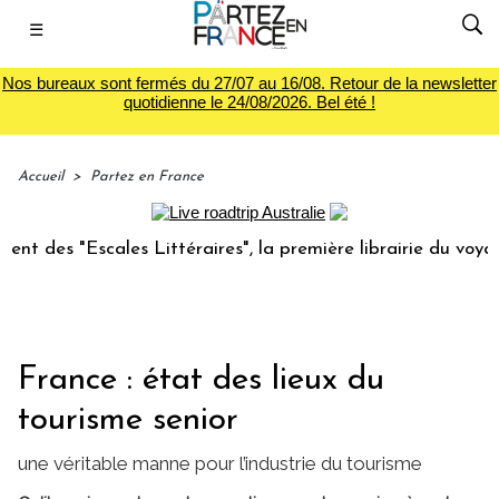
☰
Nos bureaux sont fermés du 27/07 au 16/08. Retour de la newsletter
quotidienne le 24/08/2026. Bel été !
Accueil
>
Partez en France
scales Littéraires", la première librairie du voyage
Le g
France : état des lieux du
tourisme senior
une véritable manne pour l’industrie du tourisme