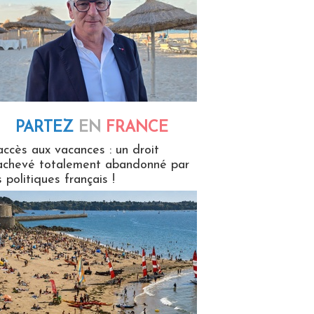
PARTEZ
EN
FRANCE
 en France
accès aux vacances : un droit
achevé totalement abandonné par
s politiques français !