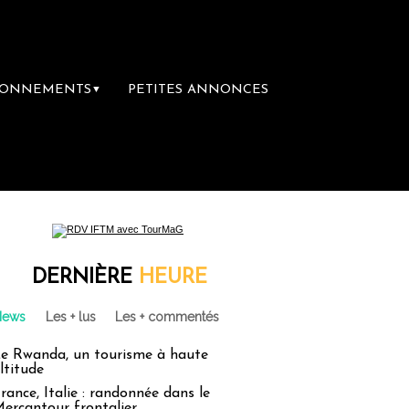
BONNEMENTS
PETITES ANNONCES
▼
ère librairie du voyage
Le groupe Sainte-
DERNIÈRE
HEURE
News
Les + lus
Les + commentés
e Rwanda, un tourisme à haute
ltitude
rance, Italie : randonnée dans le
ercantour frontalier