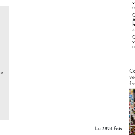
v
O
A
h
A
C
v
O
Publi-n
Co
ce
ve
fr
Lu 3824 fois