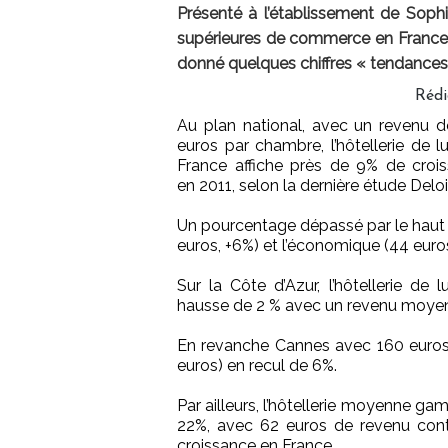
Présenté à l’établissement de Sophi
supérieures de commerce en France, 
donné quelques chiffres « tendances 
Rédi
Au plan national, avec un revenu 
euros par chambre, l’hôtellerie de l
France affiche près de 9% de croi
en 2011, selon la dernière étude Deloi
Un pourcentage dépassé par le haut
euros, +6%) et l’économique (44 euros,
Sur la Côte d’Azur, l’hôtellerie de 
hausse de 2 % avec un revenu moyen
En revanche Cannes avec 160 euro
euros) en recul de 6%.
Par ailleurs, l’hôtellerie moyenne g
22%, avec 62 euros de revenu contre
croissance en France.