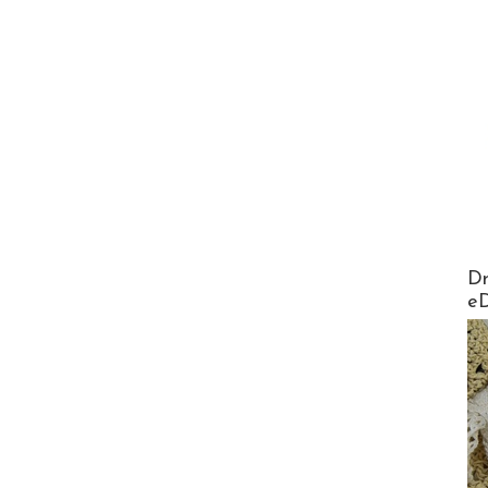
AirMa
Dr
e