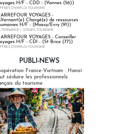
oyages H/F - CDD - (Vannes (56))
FFRES D'EMPLOI TOURISME
CARREFOUR VOYAGES -
lternant(e) Chargé(e) de ressources
umaines H/F - (Massy/Evry (91))
LTERNANCE / STAGES TOURISME
ARREFOUR VOYAGES - Conseiller
oyages H/F - CDI - (St Brice (77))
FFRES D'EMPLOI TOURISME
PUBLI-NEWS
ews
opération France-Vietnam : Hanoï
ut séduire les professionnels
ançais du tourisme