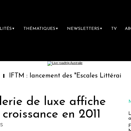
LITÉS
THÉMATIQUES
NEWSLETTERS
TV
A
▼
▼
▼
lancement des "Escales Littéraires", la premi
llerie de luxe affiche
croissance en 2011
L
a
es
F
M