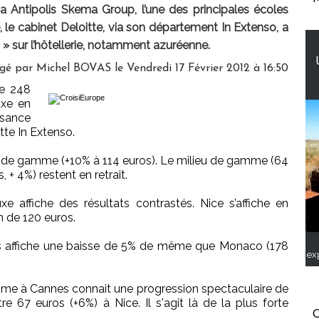
a Antipolis Skema Group, l’une des principales écoles
le cabinet Deloitte, via son département In Extenso, a
» sur l’hôtellerie, notamment azuréenne.
gé par Michel BOVAS le Vendredi 17 Février 2012 à 16:50
de 248
uxe en
ssance
tte In Extenso.
 de gamme (+10% à 114 euros). Le milieu de gamme (64
 + 4%) restent en retrait.
luxe affiche des résultats contrastés. Nice s’affiche en
 de 120 euros.
s affiche une baisse de 5% de même que Monaco (178
ex
amme à Cannes connait une progression spectaculaire de
 67 euros (+6%) à Nice. Il s'agit là de la plus forte
C