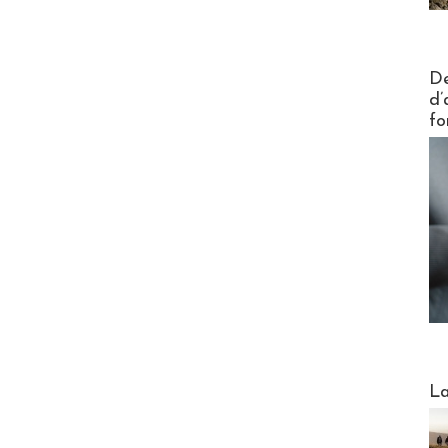
Actus V
De
d’
fo
Webinai
La