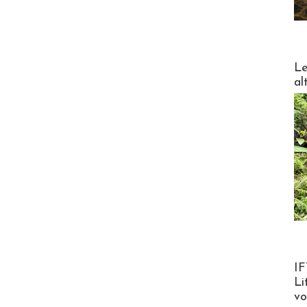
DESTI
Le
al
Product
IF
Li
v