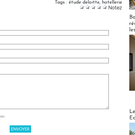
Tags
:
étude deloitte
,
hotellerie
Notez
Bo
ré
le
Distribu
Le
res
Ed