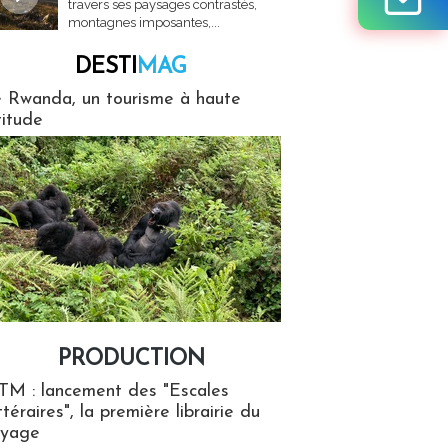
travers ses paysages contrastés,
montagnes imposantes,...
DESTI
MAG
MAG
 Rwanda, un tourisme à haute
titude
PRODUCTION
ion
TM : lancement des "Escales
ttéraires", la première librairie du
oyage