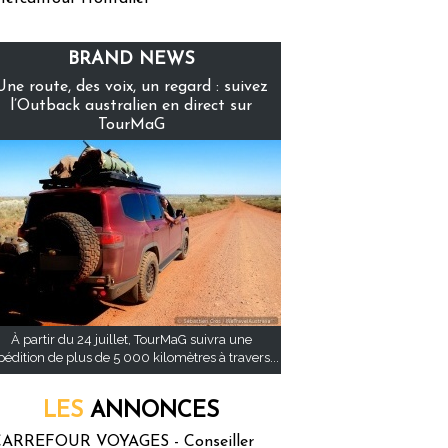
BRAND NEWS
Une route, des voix, un regard : suivez
l’Outback australien en direct sur
TourMaG
À partir du 24 juillet, TourMaG suivra une
pédition de plus de 5 000 kilomètres à travers...
LES
ANNONCES
ARREFOUR VOYAGES - Conseiller