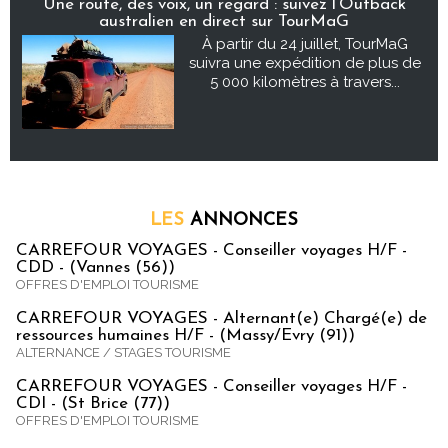
Une route, des voix, un regard : suivez l’Outback
australien en direct sur TourMaG
À partir du 24 juillet, TourMaG
suivra une expédition de plus de
5 000 kilomètres à travers...
LES
ANNONCES
CARREFOUR VOYAGES - Conseiller voyages H/F -
CDD - (Vannes (56))
OFFRES D'EMPLOI TOURISME
CARREFOUR VOYAGES - Alternant(e) Chargé(e) de
ressources humaines H/F - (Massy/Evry (91))
ALTERNANCE / STAGES TOURISME
CARREFOUR VOYAGES - Conseiller voyages H/F -
CDI - (St Brice (77))
OFFRES D'EMPLOI TOURISME