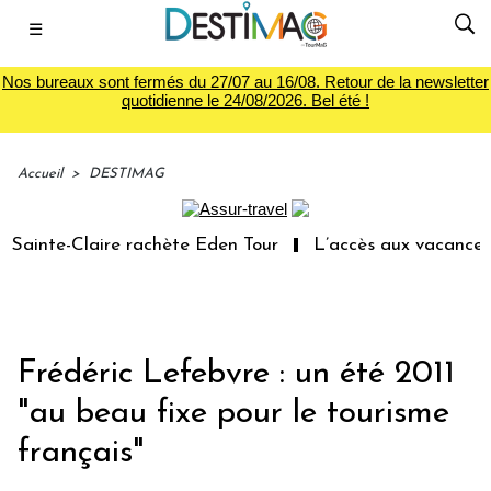
☰
Nos bureaux sont fermés du 27/07 au 16/08. Retour de la newsletter
quotidienne le 24/08/2026. Bel été !
Accueil
>
DESTIMAG
ainte-Claire rachète Eden Tour
L’accès aux vacances : 
Frédéric Lefebvre : un été 2011
"au beau fixe pour le tourisme
français"