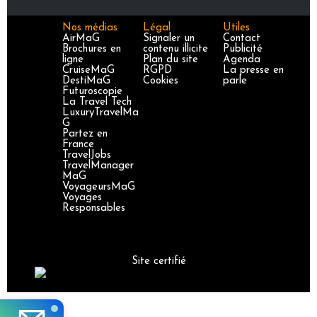
Nos médias
Légal
Utiles
AirMaG
Signaler un
Contact
Brochures en
contenu illicite
Publicité
ligne
Plan du site
Agenda
CruiseMaG
RGPD
La presse en
DestiMaG
Cookies
parle
Futuroscopie
La Travel Tech
LuxuryTravelMa
G
Partez en
France
TravelJobs
TravelManager
MaG
VoyageursMaG
Voyages
Responsables
Site certifié