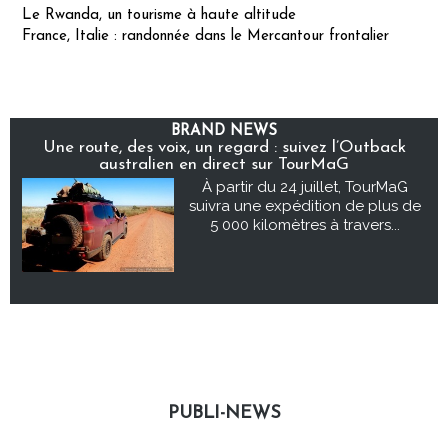
Le Rwanda, un tourisme à haute altitude
France, Italie : randonnée dans le Mercantour frontalier
BRAND NEWS
Une route, des voix, un regard : suivez l’Outback
australien en direct sur TourMaG
À partir du 24 juillet, TourMaG
suivra une expédition de plus de
5 000 kilomètres à travers...
PUBLI-NEWS
Publi-news