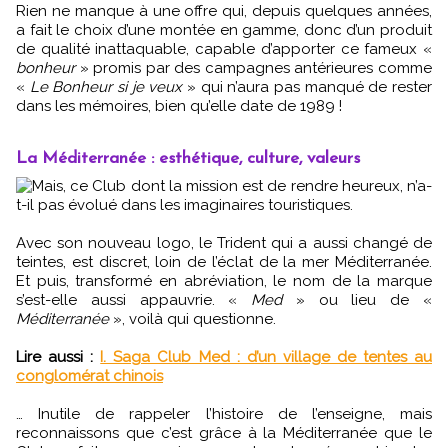
Rien ne manque à une offre qui, depuis quelques années,
a fait le choix d’une montée en gamme, donc d’un produit
de qualité inattaquable, capable d’apporter ce fameux «
bonheur
» promis par des campagnes antérieures comme
«
Le Bonheur si je veux
» qui n’aura pas manqué de rester
dans les mémoires, bien qu’elle date de 1989 !
La Méditerranée : esthétique, culture, valeurs
Mais, ce Club dont la mission est de rendre heureux, n’a-
t-il pas évolué dans les imaginaires touristiques.
Avec son nouveau logo, le Trident qui a aussi changé de
teintes, est discret, loin de l’éclat de la mer Méditerranée.
Et puis, transformé en abréviation, le nom de la marque
s’est-elle aussi appauvrie. «
Med
» ou lieu de «
Méditerranée
», voilà qui questionne.
Lire aussi :
I. Saga Club Med : d’un village de tentes au
conglomérat chinois
… Inutile de rappeler l’histoire de l’enseigne, mais
reconnaissons que c’est grâce à la Méditerranée que le