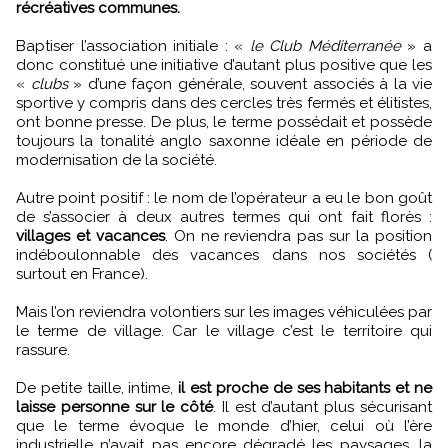
récréatives communes.
Baptiser l’association initiale : «
le Club Méditerranée
» a
donc constitué une initiative d’autant plus positive que les
«
clubs
» d’une façon générale, souvent associés à la vie
sportive y compris dans des cercles très fermés et élitistes,
ont bonne presse. De plus, le terme possédait et possède
toujours la tonalité anglo saxonne idéale en période de
modernisation de la société.
Autre point positif : le nom de l’opérateur a eu le bon goût
de s’associer à deux autres termes qui ont fait florès :
villages et vacances
. On ne reviendra pas sur la position
indéboulonnable des vacances dans nos sociétés (
surtout en France).
Mais l’on reviendra volontiers sur les images véhiculées par
le terme de village. Car le village c’est le territoire qui
rassure.
De petite taille, intime,
il est proche de ses habitants et ne
laisse personne sur le côté
. Il est d’autant plus sécurisant
que le terme évoque le monde d’hier, celui où l’ère
industrielle n’avait pas encore dégradé les paysages, la