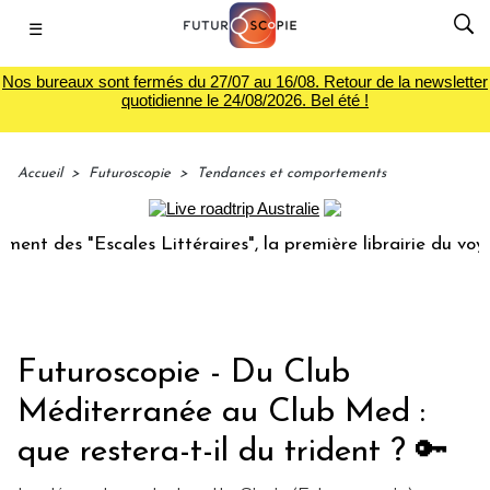
☰
Nos bureaux sont fermés du 27/07 au 16/08. Retour de la newsletter
quotidienne le 24/08/2026. Bel été !
Accueil
>
Futuroscopie
>
Tendances et comportements
"Escales Littéraires", la première librairie du voyage
Le g
Futuroscopie - Du Club
Méditerranée au Club Med :
que restera-t-il du trident ? 🔑