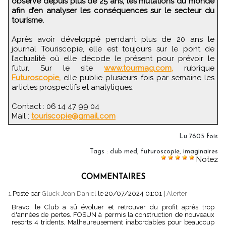
observe depuis plus de 25 ans, les mutations du monde
afin d’en analyser les conséquences sur le secteur du
tourisme.
Après avoir développé pendant plus de 20 ans le
journal Touriscopie, elle est toujours sur le pont de
l’actualité où elle décode le présent pour prévoir le
futur. Sur le site
www.tourmag.com,
rubrique
Futuroscopie,
elle publie plusieurs fois par semaine les
articles prospectifs et analytiques.
Contact : 06 14 47 99 04
Mail :
touriscopie@gmail.com
Lu 7605 fois
Tags
:
club med
,
futuroscopie
,
imaginaires
Notez
COMMENTAIRES
1.
Posté par
Gluck Jean Daniel
le 20/07/2024 01:01
|
Alerter
Bravo, le Club a sû évoluer et retrouver du profit après trop
d'années de pertes. FOSUN à permis la construction de nouveaux
resorts 4 tridents. Malheureusement inabordables pour beaucoup