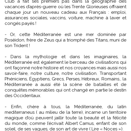
Club a fait ses premiers pas dans la géographie des
vacances d’après-guerre où les Trente Glorieuses offraient
chaque jour un nouveau cadeau aux Français : emploi,
assurances sociales, vaccins, voiture, machine à laver et
congés payés !
- Or, cette Méditerranée est une mer dominée par
Poséidon, frère de Zeus qui a triomphé des Titans, muni de
son Trident !
- Dans la mythologie et dans les imaginaires, la
Méditerranée est également le berceau de civilisations qui
ont façonné notre histoire et nos croyances mais aussi nos
savoir-faire, notre culture, notre civilisation. Transportant
Phéniciens, Égyptiens, Grecs, Perses, Hébreux, Romains… la
Méditerranée a aussi été la scène de batailles et de
conquêtes mémorables qui ont changé en partie le destin
des Occidentaux.
- Enfin, chère à tous, la Méditerranée, du latin
mediterraneus ( au milieu de la terre), incarne un territoire
magique d’où peuvent jaillir toute la beauté et la félicité
du monde, comme l’écrivait Albert Camus, enfant de son
soleil, de ses vagues, de son art de vivre ( Lire « Noces »).