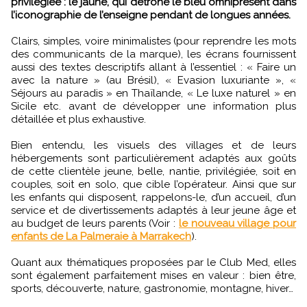
privilégiée : le jaune, qui détrône le bleu omniprésent dans
l’iconographie de l’enseigne pendant de longues années.
Clairs, simples, voire minimalistes (pour reprendre les mots
des communicants de la marque), les écrans fournissent
aussi des textes descriptifs allant à l’essentiel : « Faire un
avec la nature » (au Brésil), « Evasion luxuriante », «
Séjours au paradis » en Thaïlande, « Le luxe naturel » en
Sicile etc. avant de développer une information plus
détaillée et plus exhaustive.
Bien entendu, les visuels des villages et de leurs
hébergements sont particulièrement adaptés aux goûts
de cette clientèle jeune, belle, nantie, privilégiée, soit en
couples, soit en solo, que cible l’opérateur. Ainsi que sur
les enfants qui disposent, rappelons-le, d’un accueil, d’un
service et de divertissements adaptés à leur jeune âge et
au budget de leurs parents (Voir :
le nouveau village pour
enfants de La Palmeraie à Marrakech
).
Quant aux thématiques proposées par le Club Med, elles
sont également parfaitement mises en valeur : bien être,
sports, découverte, nature, gastronomie, montagne, hiver…