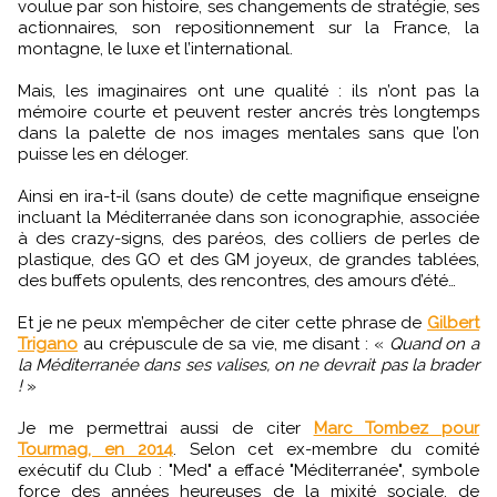
voulue par son histoire, ses changements de stratégie, ses
actionnaires, son repositionnement sur la France, la
montagne, le luxe et l’international.
Mais, les imaginaires ont une qualité : ils n’ont pas la
mémoire courte et peuvent rester ancrés très longtemps
dans la palette de nos images mentales sans que l’on
puisse les en déloger.
Ainsi en ira-t-il (sans doute) de cette magnifique enseigne
incluant la Méditerranée dans son iconographie, associée
à des crazy-signs, des paréos, des colliers de perles de
plastique, des GO et des GM joyeux, de grandes tablées,
des buffets opulents, des rencontres, des amours d’été…
Et je ne peux m’empêcher de citer cette phrase de
Gilbert
Trigano
au crépuscule de sa vie, me disant : «
Quand on a
la Méditerranée dans ses valises, on ne devrait pas la brader
!
»
Je me permettrai aussi de citer
Marc Tombez pour
Tourmag, en 2014
. Selon cet ex-membre du comité
exécutif du Club : "Med" a effacé "Méditerranée", symbole
force des années heureuses de la mixité sociale, de