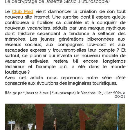
Le décryptage de Josette Sicsic (Futuroscopie)
Le
Club Med
vient d’annoncer la création de son tout
nouveau site Internet. Une surprise dont il espère qu’elle
contribuera à fidéliser sa clientèle et à conquérir de
nouveaux vacanciers, séduits par une marque mythique
dont l’histoire cependant a tendance à s’effacer des
mémoires. Les jeunes générations biberonnées aux
réseaux sociaux, aux compagnies low-cost et aux
escapades express y trouveront-elles leur compte ? Et
surtout, ce pionnier qui inventa un nouveau modèle de
vacances estivales, restera t-il encore longtemps
l’éclaireur et l’exemple qu’il a été dans le monde
touristique ?
Avec cet article nous reprenons notre série d’été
consacrée aux évolutions des imaginaires touristiques.
Rédigé par
Josette Sicsic (Futuroscopie)
le Vendredi 19 Juillet 2024 à
00:05