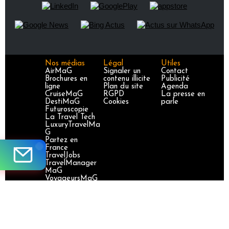
Nos médias
Légal
Utiles
AirMaG
Signaler un
Contact
Brochures en
contenu illicite
Publicité
ligne
Plan du site
Agenda
CruiseMaG
RGPD
La presse en
DestiMaG
Cookies
parle
Futuroscopie
La Travel Tech
LuxuryTravelMa
G
Partez en
France
TravelJobs
TravelManager
MaG
VoyageursMaG
Voyages
Responsables