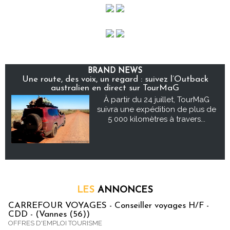
BRAND NEWS
Une route, des voix, un regard : suivez l’Outback
australien en direct sur TourMaG
À partir du 24 juillet, TourMaG
suivra une expédition de plus de
5 000 kilomètres à travers...
LES
ANNONCES
CARREFOUR VOYAGES - Conseiller voyages H/F -
CDD - (Vannes (56))
OFFRES D'EMPLOI TOURISME