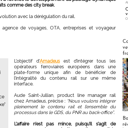
A
uits comme des city break
.
C
v
olution avec la dérégulation du rail.
O
: agence de voyages, OTA, entreprises et voyageur
Publi-n
Co
ve
fr
L’objectif d’
Amadeus
est d’intégrer tous les
opérateurs ferroviaires européens dans une
i
plate-forme unique afin de bénéficier de
l’intégralité du contenu rail sur une même
interface.
Aude Saint-Jullian, product line manager rail
nce
chez Amadeus, précise :
“Nous voulons intégrer
xe"
pleinement le contenu rail et l’ensemble du
processus dans le GDS, du PNR au back-office”
.
Bo
L’affaire n’est pas mince, puisqu’il s’agit de
ré