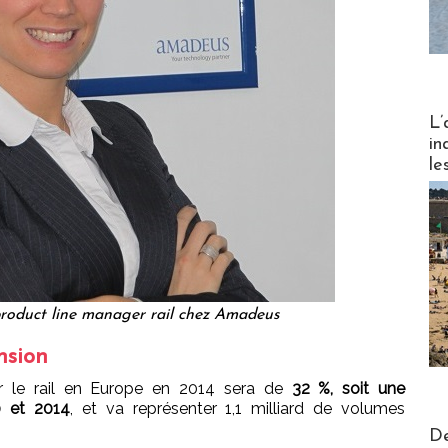
Partez
L’
in
le
 product line manager rail chez Amadeus
nsion
r le rail en Europe en 2014 sera de
32 %, soit une
0 et 2014
, et va représenter 1,1 milliard de volumes
Actus V
De