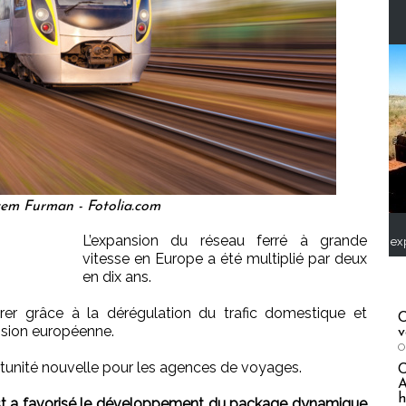
em Furman - Fotolia.com
L’expansion du réseau ferré à grande
ex
vitesse en Europe a été multiplié par deux
en dix ans.
rer grâce à la dérégulation du trafic domestique et
C
ssion européenne.
v
O
rtunité nouvelle pour les agences de voyages.
A
h
st a favorisé le développement du package dynamique