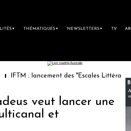
LITÉS
THÉMATIQUES
NEWSLETTERS
TV
A
▼
▼
▼
: lancement des "Escales Littéraires", la prem
B
A
m
adeus veut lancer une
lticanal et