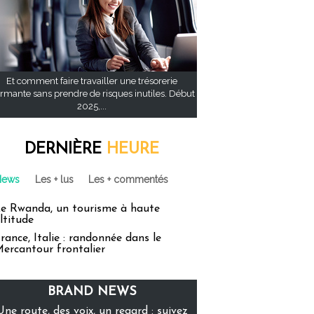
Et comment faire travailler une trésorerie
rmante sans prendre de risques inutiles. Début
2025,...
DERNIÈRE
HEURE
News
Les + lus
Les + commentés
e Rwanda, un tourisme à haute
ltitude
rance, Italie : randonnée dans le
ercantour frontalier
BRAND NEWS
Une route, des voix, un regard : suivez