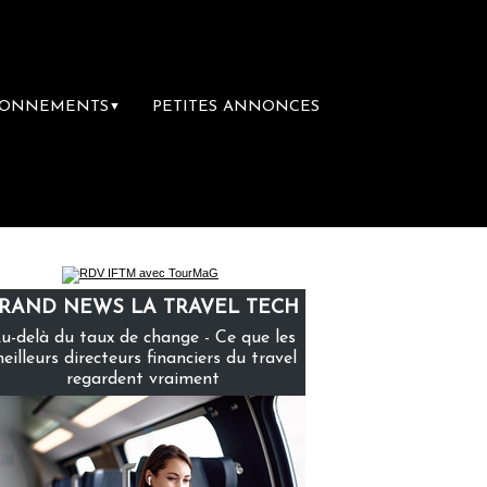
BONNEMENTS
PETITES ANNONCES
▼
ière librairie du voyage
Le groupe Sainte
RAND NEWS LA TRAVEL TECH
u-delà du taux de change - Ce que les
eilleurs directeurs financiers du travel
regardent vraiment