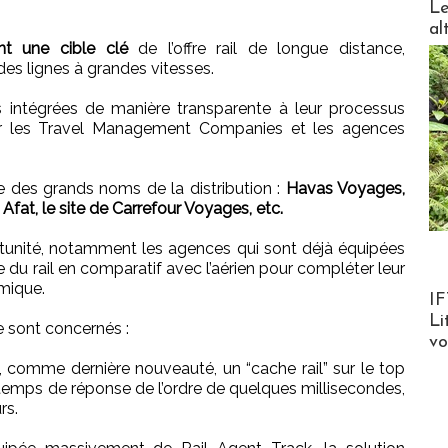
Le
al
nt une cible clé
de l’offre rail de longue distance,
s lignes à grandes vitesses.
 intégrées de manière transparente à leur processus
our les Travel Management Companies et les agences
 des grands noms de la distribution :
Havas Voyages,
Afat, le site de Carrefour Voyages, etc.
tunité, notamment les agences qui sont déjà équipées
e du rail en comparatif avec l’aérien pour compléter leur
mique.
Product
IF
Li
e sont concernés :
v
c, comme dernière nouveauté, un “cache rail” sur le top
temps de réponse de l’ordre de quelques millisecondes,
rs.