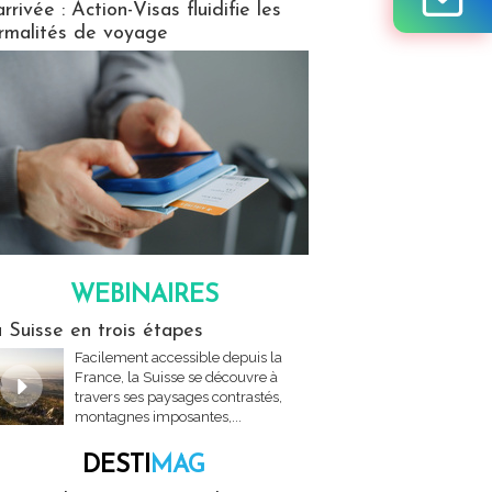
arrivée : Action-Visas fluidifie les
rmalités de voyage
WEBINAIRES
res
 Suisse en trois étapes
Facilement accessible depuis la
France, la Suisse se découvre à
travers ses paysages contrastés,
montagnes imposantes,...
DESTI
MAG
MAG