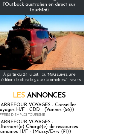
l’Outback australien en direct sur
TourMaG
À partir du 24 juillet, TourMaG suivra une
pédition de plus de 5 000 kilomètres à travers...
LES
ANNONCES
ARREFOUR VOYAGES - Conseiller
oyages H/F - CDD - (Vannes (56))
FFRES D'EMPLOI TOURISME
CARREFOUR VOYAGES -
lternant(e) Chargé(e) de ressources
umaines H/F - (Massy/Evry (91))