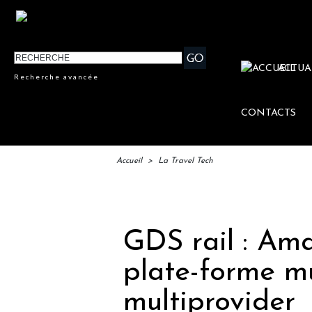
ACTUA
Recherche avancée
CONTACTS
Accueil
>
La Travel Tech
IFTM 
GDS rail : Am
plate-forme mu
multiprovider