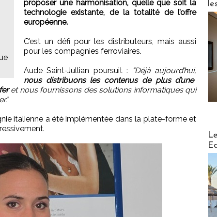
proposer une harmonisation, quelle que soit la
le
technologie existante, de la totalité de l’offre
européenne.
C’est un défi pour les distributeurs, mais aussi
pour les compagnies ferroviaires.
que
Aude Saint-Jullian poursuit :
“Déjà aujourd’hui,
nous distribuons les contenus de plus d’une
fer
et nous fournissons des solutions informatiques qui
r.”
ie italienne a été implémentée dans la plate-forme et
gressivement.
Distribu
Le
Ed