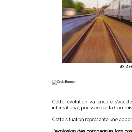
© Art
Cette évolution va encore s’accélé
international, poussée par la Commi
Cette situation représente une oppo
L’explosion des compagnies low co