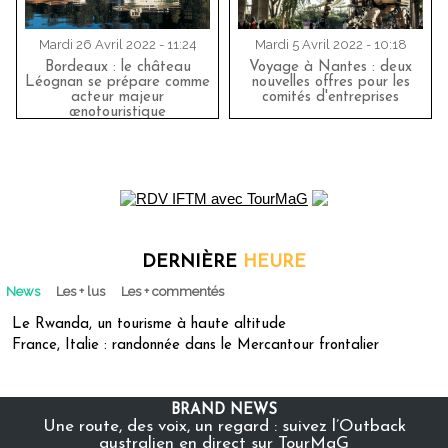
Mardi 26 Avril 2022 - 11:24
Mardi 5 Avril 2022 - 10:18
Bordeaux : le château
Voyage à Nantes : deux
Léognan se prépare comme
nouvelles offres pour les
acteur majeur
comités d'entreprises
œnotouristique
DERNIÈRE
HEURE
News
Les + lus
Les + commentés
Le Rwanda, un tourisme à haute altitude
France, Italie : randonnée dans le Mercantour frontalier
BRAND NEWS
Une route, des voix, un regard : suivez l’Outback
australien en direct sur TourMaG