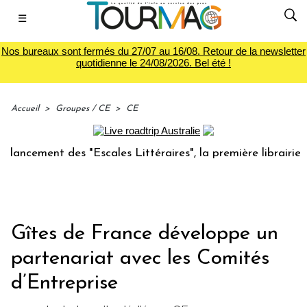
☰
Nos bureaux sont fermés du 27/07 au 16/08. Retour de la newsletter
quotidienne le 24/08/2026. Bel été !
Accueil
>
Groupes / CE
>
CE
ement des "Escales Littéraires", la première librairie du v
Gîtes de France développe un
partenariat avec les Comités
d’Entreprise