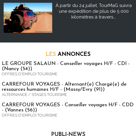
À partir du 24 juillet, TourMaG suivra
une expédition de plus de 5 000
kilomètres à travers...
LES
ANNONCES
LE GROUPE SALAUN - Conseiller voyages H/F - CDI -
(Nancy (54))
OFFRES D'EMPLOI TOURISME
CARREFOUR VOYAGES - Alternant(e) Chargé(e) de
ressources humaines H/F - (Massy/Evry (91))
ALTERNANCE / STAGES TOURISME
CARREFOUR VOYAGES - Conseiller voyages H/F - CDD
- (Vannes (56))
OFFRES D'EMPLOI TOURISME
PUBLI-NEWS