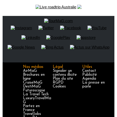
Nos médias
Légal
Utiles
AirMaG
Signaler un
Contact
Brochures en
contenu illicite
Publicité
ligne
Plan du site
Agenda
CruiseMaG
RGPD
La presse en
DestiMaG
Cookies
parle
Futuroscopie
La Travel Tech
LuxuryTravelMa
G
Partez en
France
TravelJobs