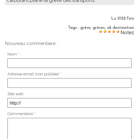
carburant plane la grève des transports
Lu 1022 fois
Tags
:
grève
,
grèves
,
ok destination
Notez
Nouveau commentaire :
Nom * :
Adresse email (non publiée) * :
Site web :
Commentaire * :