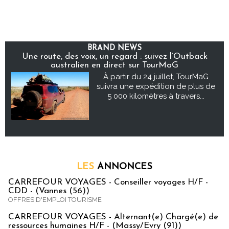
BRAND NEWS
Une route, des voix, un regard : suivez l’Outback
australien en direct sur TourMaG
À partir du 24 juillet, TourMaG
suivra une expédition de plus de
5 000 kilomètres à travers...
LES
ANNONCES
CARREFOUR VOYAGES - Conseiller voyages H/F -
CDD - (Vannes (56))
OFFRES D'EMPLOI TOURISME
CARREFOUR VOYAGES - Alternant(e) Chargé(e) de
ressources humaines H/F - (Massy/Evry (91))