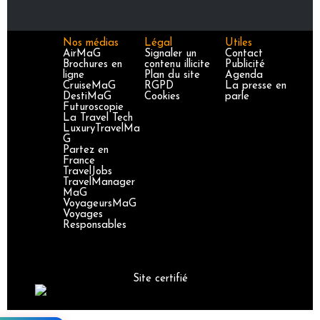
Nos médias
Légal
Utiles
AirMaG
Signaler un
Contact
Brochures en
contenu illicite
Publicité
ligne
Plan du site
Agenda
CruiseMaG
RGPD
La presse en
DestiMaG
Cookies
parle
Futuroscopie
La Travel Tech
LuxuryTravelMa
G
Partez en
France
TravelJobs
TravelManager
MaG
VoyageursMaG
Voyages
Responsables
Site certifié