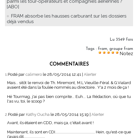
parmi les tour-opérateurs et compagnies aériennes ?
[ABO]
FRAM absorbe les hausses carburant sur les dossiers
déjà vendus
Lu 3549 fois
Tags
:
fram
,
groupe fram
Notez
COMMENTAIRES
1.
Posté par
calimero
le 28/05/2014 12:41
|
Alerter
Mais... sitôt le renvoi de Th. Miremont, M.L Vieuille-Féral & G.Vialard
avaient été dans la foulée nommés au directoire.. Y'a 2 mois de ça !
Hé Tourmag, j'ai pas bien comprite... Euh... La Rédaction, où que tu
l'as vu, toi, le scoop ?
2.
Posté par
Kathy Oucha
le 28/05/2014 15:19
|
Alerter
Avant, ils étaient en CDD, mais ça, c'était avant !
Maintenant, ils sont en CDI........................................... Hein, qu'est-ce que
j'avais dit.......................