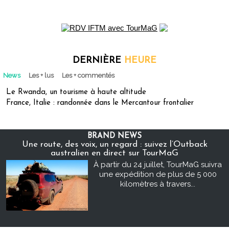
DERNIÈRE
HEURE
News
Les + lus
Les + commentés
Le Rwanda, un tourisme à haute altitude
France, Italie : randonnée dans le Mercantour frontalier
BRAND NEWS
Une route, des voix, un regard : suivez l’Outback
australien en direct sur TourMaG
À partir du 24 juillet, TourMaG suivra
une expédition de plus de 5 000
kilomètres à travers...