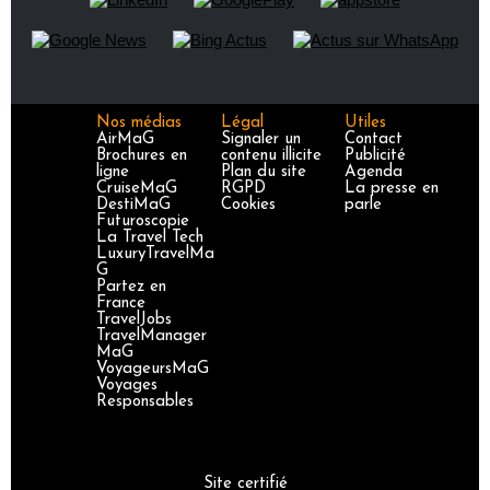
Nos médias
Légal
Utiles
AirMaG
Signaler un
Contact
Brochures en
contenu illicite
Publicité
ligne
Plan du site
Agenda
CruiseMaG
RGPD
La presse en
DestiMaG
Cookies
parle
Futuroscopie
La Travel Tech
LuxuryTravelMa
G
Partez en
France
TravelJobs
TravelManager
MaG
VoyageursMaG
Voyages
Responsables
Site certifié