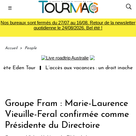
☰
Nos bureaux sont fermés du 27/07 au 16/08. Retour de la newsletter
quotidienne le 24/08/2026. Bel été !
Accueil
>
People
Eden Tour
L’accès aux vacances : un droit inachevé tota
Groupe Fram : Marie-Laurence
Vieuille-Feral confirmée comme
Présidente du Directoire