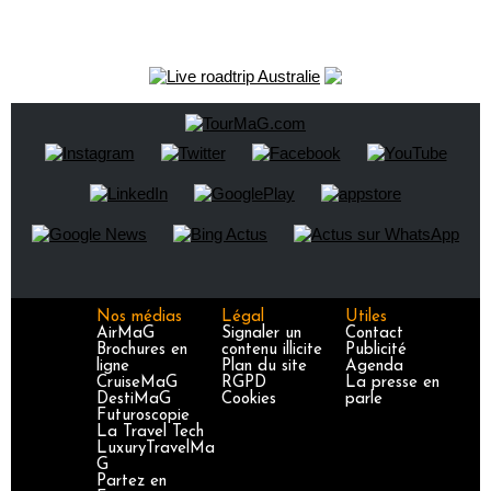
Nos médias
Légal
Utiles
AirMaG
Signaler un
Contact
Brochures en
contenu illicite
Publicité
ligne
Plan du site
Agenda
CruiseMaG
RGPD
La presse en
DestiMaG
Cookies
parle
Futuroscopie
La Travel Tech
LuxuryTravelMa
G
Partez en