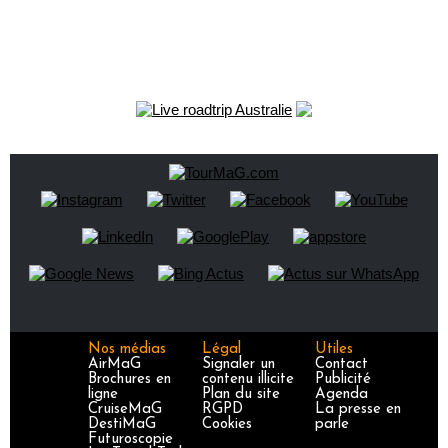
Nos médias
Légal
Utiles
AirMaG
Signaler un
Contact
Brochures en
contenu illicite
Publicité
ligne
Plan du site
Agenda
CruiseMaG
RGPD
La presse en
DestiMaG
Cookies
parle
Futuroscopie