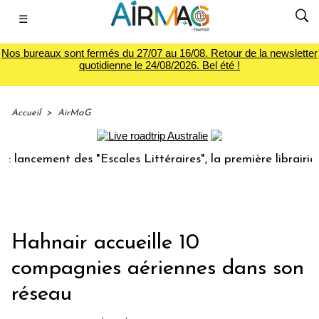
☰
Nos bureaux sont fermés du 27/07 au 16/08. Retour de la newsletter
quotidienne le 24/08/2026. Bel été !
Accueil
>
AirMaG
cement des "Escales Littéraires", la première librairie du v
Hahnair accueille 10
compagnies aériennes dans son
réseau