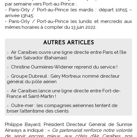
par semaine vers Port-au-Prince :
- Paris-Orly / Port-au-Prince les mardis : départ 10h15 –
arrivée 13h45
- Paris-Orly / Port-au-Prince les lundis et mercredis aux
mêmes horaires à compter du 13 juin 2022.
AUTRES ARTICLES
Air Caraïbes ouvre une ligne directe entre Paris et l’île
de San Salvador (Bahamas)
Christine Ourmières-Widener reprend du service !
Groupe Dubreuil : Géry Mortreux nommé directeur
général du pôle aérien
Air Caraïbes lance une ligne directe entre Fort-de-
France et Saint-Martin !
Outre-mer : les compagnies aériennes tentent de
briser l’attentisme des clients
Philippe Bayard, Président Directeur Général de Sunrise
Airways a indiqué : «
Ce partenariat renforce notre volonté
de servir encore mieux, aux côtés d’Air Caraïbes, nos