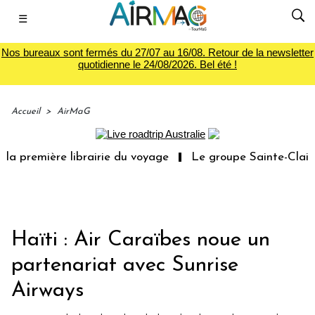
☰
Nos bureaux sont fermés du 27/07 au 16/08. Retour de la newsletter
quotidienne le 24/08/2026. Bel été !
Accueil
>
AirMaG
remière librairie du voyage
Le groupe Sainte-Claire rac
Haïti : Air Caraïbes noue un
partenariat avec Sunrise
Airways