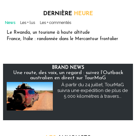
DERNIÈRE
HEURE
News
Les + lus
Les + commentés
Le Rwanda, un tourisme à haute altitude
France, Italie : randonnée dans le Mercantour frontalier
BRAND NEWS
Une route, des voix, un regard : suivez l’Outback
australien en direct sur TourMaG
À partir du 24 juillet, TourMaG
suivra une expédition de plus de
5 000 kilomètres à travers...