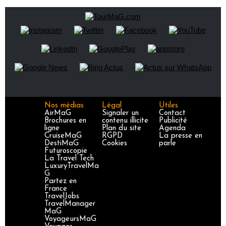
Nos médias
Légal
Utiles
AirMaG
Signaler un
Contact
Brochures en
contenu illicite
Publicité
ligne
Plan du site
Agenda
CruiseMaG
RGPD
La presse en
DestiMaG
Cookies
parle
Futuroscopie
La Travel Tech
LuxuryTravelMa
G
Partez en
France
TravelJobs
TravelManager
MaG
VoyageursMaG