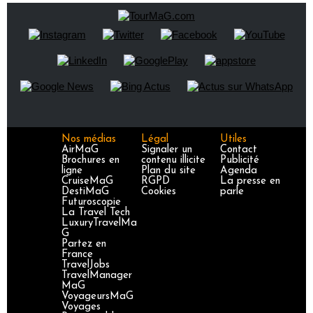
Nos médias
Légal
Utiles
AirMaG
Signaler un
Contact
Brochures en
contenu illicite
Publicité
ligne
Plan du site
Agenda
CruiseMaG
RGPD
La presse en
DestiMaG
Cookies
parle
Futuroscopie
La Travel Tech
LuxuryTravelMa
G
Partez en
France
TravelJobs
TravelManager
MaG
VoyageursMaG
Voyages