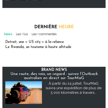
DERNIÈRE
HEURE
News
Les + lus
Les + commentés
Detroit, une « US city » à la relance
Le Rwanda, un tourisme à haute altitude
BRAND NEWS
Une route, des voix, un regard : suivez l’Outback
australien en direct sur TourMaG
À partir du 24 juillet, TourMaG
suivra une expédition de plus de
5 000 kilomètres à travers...