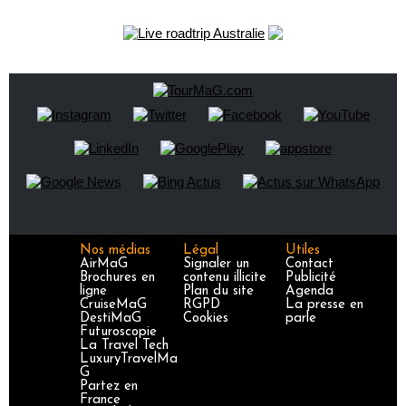
Nos médias
Légal
Utiles
AirMaG
Signaler un
Contact
Brochures en
contenu illicite
Publicité
ligne
Plan du site
Agenda
CruiseMaG
RGPD
La presse en
DestiMaG
Cookies
parle
Futuroscopie
La Travel Tech
LuxuryTravelMa
G
Partez en
France