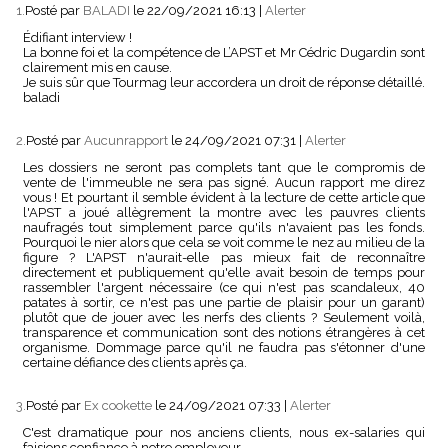
1.
Posté par
BALADI
le 22/09/2021 16:13
|
Alerter
Édifiant interview !
La bonne foi et la compétence de L’APST et Mr Cédric Dugardin sont
clairement mis en cause.
Je suis sûr que Tourmag leur accordera un droit de réponse détaillé.
baladi
2.
Posté par
Aucunrapport
le 24/09/2021 07:31
|
Alerter
Les dossiers ne seront pas complets tant que le compromis de
vente de l'immeuble ne sera pas signé. Aucun rapport me direz
vous ! Et pourtant il semble évident à la lecture de cette article que
l'APST a joué allègrement la montre avec les pauvres clients
naufragés tout simplement parce qu'ils n'avaient pas les fonds.
Pourquoi le nier alors que cela se voit comme le nez au milieu de la
figure ? L'APST n'aurait-elle pas mieux fait de reconnaître
directement et publiquement qu'elle avait besoin de temps pour
rassembler l'argent nécessaire (ce qui n'est pas scandaleux, 40
patates à sortir, ce n'est pas une partie de plaisir pour un garant)
plutôt que de jouer avec les nerfs des clients ? Seulement voilà,
transparence et communication sont des notions étrangères à cet
organisme. Dommage parce qu'il ne faudra pas s'étonner d'une
certaine défiance des clients après ça.
3.
Posté par
Ex cookette
le 24/09/2021 07:33
|
Alerter
C'est dramatique pour nos anciens clients, nous ex-salaries qui
faisions confiance à notre employeur.