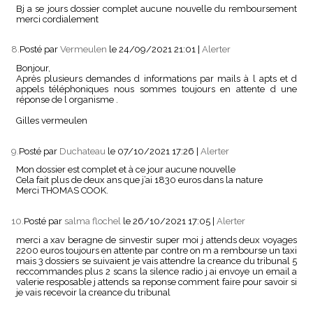
Bj a se jours dossier complet aucune nouvelle du remboursement
merci cordialement
8.
Posté par
Vermeulen
le 24/09/2021 21:01
|
Alerter
Bonjour,
Après plusieurs demandes d informations par mails à l apts et d
appels téléphoniques nous sommes toujours en attente d une
réponse de l organisme .
Gilles vermeulen
9.
Posté par
Duchateau
le 07/10/2021 17:26
|
Alerter
Mon dossier est complet et à ce jour aucune nouvelle
Cela fait plus de deux ans que j’ai 1830 euros dans la nature
Merci THOMAS COOK.
10.
Posté par
salma flochel
le 26/10/2021 17:05
|
Alerter
merci a xav beragne de sinvestir super moi j attends deux voyages
2200 euros toujours en attente par contre on m a rembourse un taxi
mais 3 dossiers se suivaient je vais attendre la creance du tribunal 5
reccommandes plus 2 scans la silence radio j ai envoye un email a
valerie resposable j attends sa reponse comment faire pour savoir si
je vais recevoir la creance du tribunal