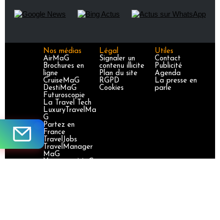
Nos médias
Légal
Utiles
AirMaG
Signaler un
Contact
Brochures en
contenu illicite
Publicité
ligne
Plan du site
Agenda
CruiseMaG
RGPD
La presse en
DestiMaG
Cookies
parle
Futuroscopie
La Travel Tech
LuxuryTravelMa
G
Partez en
France
TravelJobs
TravelManager
MaG
VoyageursMaG
Voyages
Responsables
Site certifié