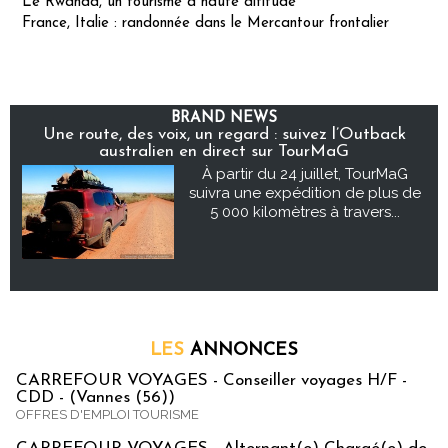
Le Rwanda, un tourisme à haute altitude
France, Italie : randonnée dans le Mercantour frontalier
BRAND NEWS
Une route, des voix, un regard : suivez l’Outback
australien en direct sur TourMaG
À partir du 24 juillet, TourMaG
suivra une expédition de plus de
5 000 kilomètres à travers...
LES
ANNONCES
CARREFOUR VOYAGES - Conseiller voyages H/F -
CDD - (Vannes (56))
OFFRES D'EMPLOI TOURISME