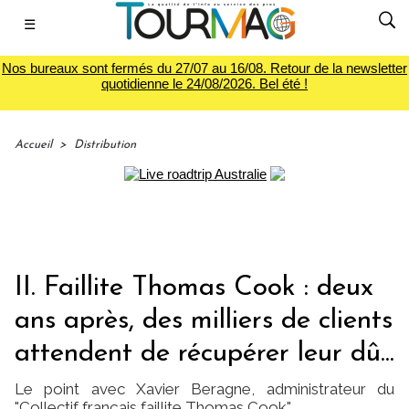
☰
Nos bureaux sont fermés du 27/07 au 16/08. Retour de la newsletter
quotidienne le 24/08/2026. Bel été !
Accueil
>
Distribution
II. Faillite Thomas Cook : deux
ans après, des milliers de clients
attendent de récupérer leur dû...
Le point avec Xavier Beragne, administrateur du
"Collectif français faillite Thomas Cook"