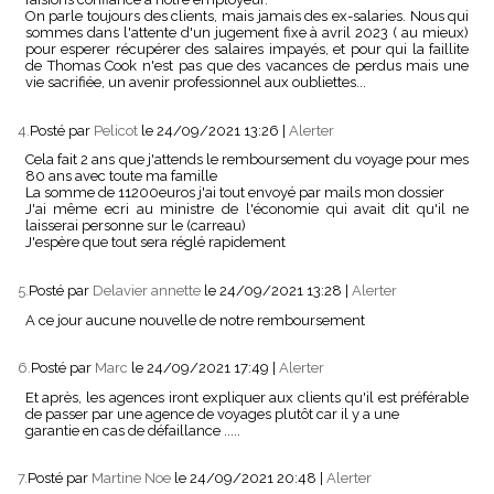
On parle toujours des clients, mais jamais des ex-salaries. Nous qui
sommes dans l'attente d'un jugement fixe à avril 2023 ( au mieux)
pour esperer récupérer des salaires impayés, et pour qui la faillite
de Thomas Cook n'est pas que des vacances de perdus mais une
vie sacrifiée, un avenir professionnel aux oubliettes...
4.
Posté par
Pelicot
le 24/09/2021 13:26
|
Alerter
Cela fait 2 ans que j'attends le remboursement du voyage pour mes
80 ans avec toute ma famille
La somme de 11200euros j'ai tout envoyé par mails mon dossier
J'ai même ecri au ministre de l'économie qui avait dit qu'il ne
laisserai personne sur le (carreau)
J'espère que tout sera réglé rapidement
5.
Posté par
Delavier annette
le 24/09/2021 13:28
|
Alerter
A ce jour aucune nouvelle de notre remboursement
6.
Posté par
Marc
le 24/09/2021 17:49
|
Alerter
Et après, les agences iront expliquer aux clients qu'il est préférable
de passer par une agence de voyages plutôt car il y a une
garantie en cas de défaillance .....
7.
Posté par
Martine Noe
le 24/09/2021 20:48
|
Alerter