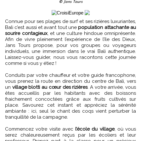
© Jans Tours
Connue pour ses plages de surf et ses rizières luxuriantes,
Bali c’est aussi et avant tout une
population attachante au
sourire contagieux
, et une culture hindoue omniprésente.
Afin de vivre pleinement l’expérience de l’île des Dieux,
Jans Tours propose, pour vos groupes ou voyageurs
individuels, une immersion dans le vrai Bali authentique.
Laissez-vous guider, nous vous racontons cette journée
comme si vous y étiez !
Conduits par votre chauffeur et votre guide francophone,
vous prenez la route en direction du centre de Bali, vers
un
village blotti au cœur des rizières
. A votre arrivée, vous
êtes accueillis par les habitants avec des boissons
fraichement concoctées grâce aux fruits cultivés sur
place. Savourez cet instant et appréciez la sérénité
ambiante : ici, seul le chant des coqs vient perturber la
tranquillité de la campagne.
Commencez votre visite avec
l’école du village
, où vous
serez chaleureusement reçus par les écoliers et leur
professeur. Prenez part à la classe pour un précieux