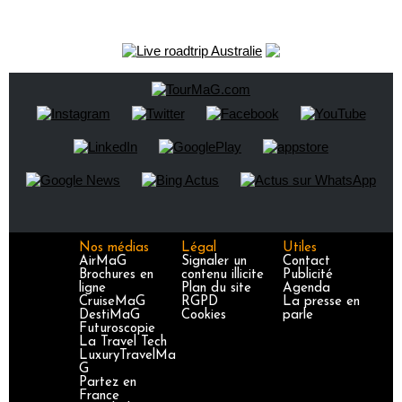
Nos médias
Légal
Utiles
AirMaG
Signaler un
Contact
Brochures en
contenu illicite
Publicité
ligne
Plan du site
Agenda
CruiseMaG
RGPD
La presse en
DestiMaG
Cookies
parle
Futuroscopie
La Travel Tech
LuxuryTravelMa
G
Partez en
France