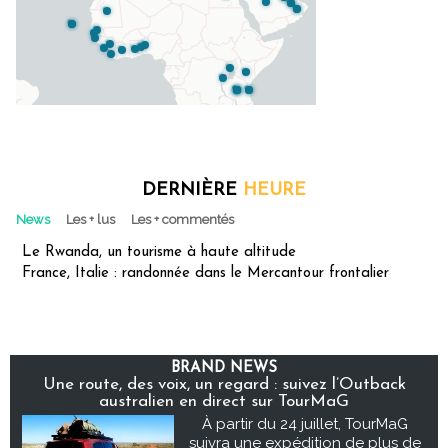
DERNIÈRE
HEURE
News
Les + lus
Les + commentés
Le Rwanda, un tourisme à haute altitude
France, Italie : randonnée dans le Mercantour frontalier
BRAND NEWS
Une route, des voix, un regard : suivez l’Outback
australien en direct sur TourMaG
À partir du 24 juillet, TourMaG
suivra une expédition de plus de