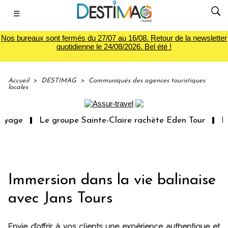
☰
Nos bureaux sont fermés du 27/07 au 16/08. Retour de la newsletter
quotidienne le 24/08/2026. Bel été !
Accueil
>
DESTIMAG
>
Communiqués des agences touristiques
locales
yage
Le groupe Sainte-Claire rachète Eden Tour
L’ac
Immersion dans la vie balinaise
avec Jans Tours
Envie d’offrir à vos clients une expérience authentique et