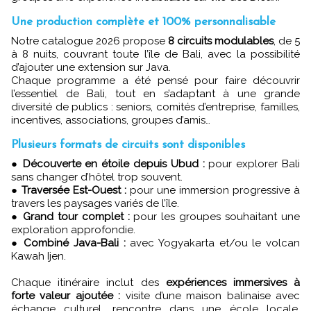
Une production complète et 100% personnalisable
Notre catalogue 2026 propose
8 circuits modulables
, de 5
à 8 nuits, couvrant toute l’île de Bali, avec la possibilité
d’ajouter une extension sur Java.
Chaque programme a été pensé pour faire découvrir
l’essentiel de Bali, tout en s’adaptant à une grande
diversité de publics : seniors, comités d’entreprise, familles,
incentives, associations, groupes d’amis…
Plusieurs formats de circuits sont disponibles
●
Découverte en étoile depuis Ubud :
pour explorer Bali
sans changer d’hôtel trop souvent.
●
Traversée Est-Ouest :
pour une immersion progressive à
travers les paysages variés de l’île.
●
Grand tour complet :
pour les groupes souhaitant une
exploration approfondie.
●
Combiné Java-Bali :
avec Yogyakarta et/ou le volcan
Kawah Ijen.
Chaque itinéraire inclut des
expériences immersives à
forte valeur ajoutée :
visite d’une maison balinaise avec
échange culturel, rencontre dans une école locale,