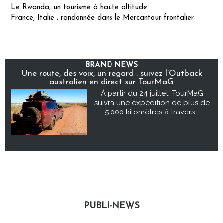
Le Rwanda, un tourisme à haute altitude
France, Italie : randonnée dans le Mercantour frontalier
BRAND NEWS
Une route, des voix, un regard : suivez l’Outback
australien en direct sur TourMaG
À partir du 24 juillet, TourMaG
suivra une expédition de plus de
5 000 kilomètres à travers...
PUBLI-NEWS
Publi-news