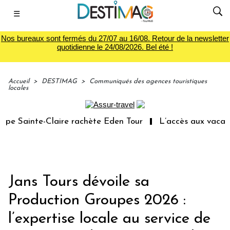
☰
Nos bureaux sont fermés du 27/07 au 16/08. Retour de la newsletter
quotidienne le 24/08/2026. Bel été !
Accueil
>
DESTIMAG
>
Communiqués des agences touristiques
locales
 Sainte-Claire rachète Eden Tour
L’accès aux vacances 
Jans Tours dévoile sa
Production Groupes 2026 :
l’expertise locale au service de