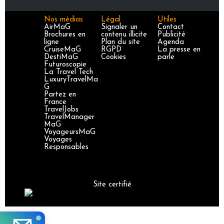
Nos médias
Légal
Utiles
AirMaG
Signaler un
Contact
Brochures en
contenu illicite
Publicité
ligne
Plan du site
Agenda
CruiseMaG
RGPD
La presse en
DestiMaG
Cookies
parle
Futuroscopie
La Travel Tech
LuxuryTravelMa
G
Partez en
France
TravelJobs
TravelManager
MaG
VoyageursMaG
Voyages
Responsables
Site certifié