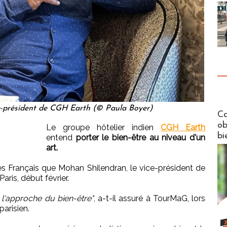
e-président de CGH Earth (© Paula Boyer)
Futuros
Ca
ob
Le groupe hôtelier indien
CGH Earth
bi
entend
porter le bien-être au niveau d'un
art.
les Français que Mohan Shilendran, le vice-président de
aris, début février.
'approche du bien-être"
, a-t-il assuré à TourMaG, lors
arisien.