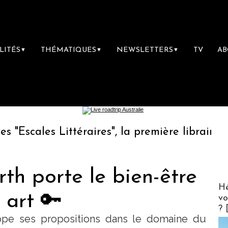
LITÉS
THÉMATIQUES
NEWSLETTERS
TV
A
▼
▼
▼
ittéraires", la première librairie du voyage
th porte le bien-être
CLUB 
Hé
 art 🔑
vo
? 
ppe ses propositions dans le domaine du