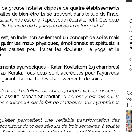
de ce groupe hôtelier dispose de
quatre établissements
aites de bien-être.
Ils se trouvent dans le sud de l'Inde,
aka (l'Inde est une République fédérale, ndlr). Ces deux
C
,
"le berceau de l'ayurveda et de la naturopathie".
v
O
a est, en Inde, non seulement un concept de soins mais
 guérir les maux physiques, émotionnels et spirituels.
Il
A
h
les causes pour traiter les douleurs. Le yoga et la
A
s.
C
v
ements ayurvédiques - Kalari Kovilakom (19 chambres)
O
au Kerala.
Tous deux sont accrédités pour l'ayurveda
 garantit la qualité des établissements de soins.
eur de l'hôtellerie de notre groupe avec les principes
Publi-n
Co
l"
, assure Mohan Shilendran.
"L'accent y est mis sur la
ve
s seulement sur le fait de s'attaquer aux symptômes
fr
u'elles permettent une véritable transformation des
éconisons donc des séjours de trois semaines, à tout le
inon, cela ne sert à rien et nous préférons que les