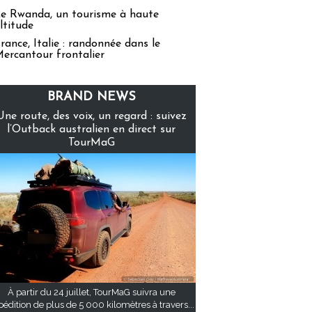
e Rwanda, un tourisme à haute
ltitude
rance, Italie : randonnée dans le
ercantour frontalier
BRAND NEWS
Une route, des voix, un regard : suivez
l’Outback australien en direct sur
TourMaG
À partir du 24 juillet, TourMaG suivra une
pédition de plus de 5 000 kilomètres à travers...