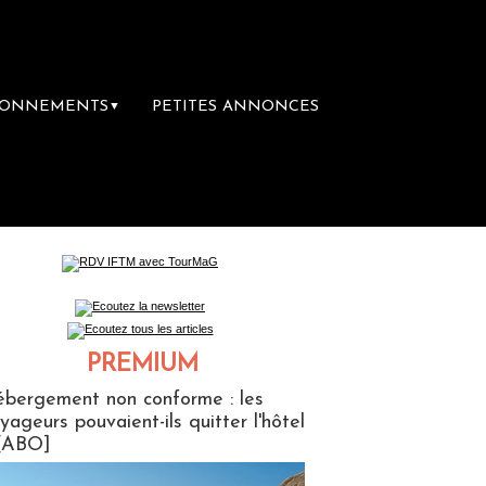
BONNEMENTS
PETITES ANNONCES
▼
Le groupe Sainte-Claire rachète Eden Tou
PREMIUM
ABONNES
bergement non conforme : les
yageurs pouvaient-ils quitter l'hôtel
[ABO]