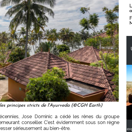
L
a
F
M
les principes stricts de l'Ayurveda (©CGH Earth)
cennies, Jose Dominic a cédé les rênes du groupe
 demeurant conseiller. C'est évidemment sous son règne
sser sérieusement au bien-être.
ex