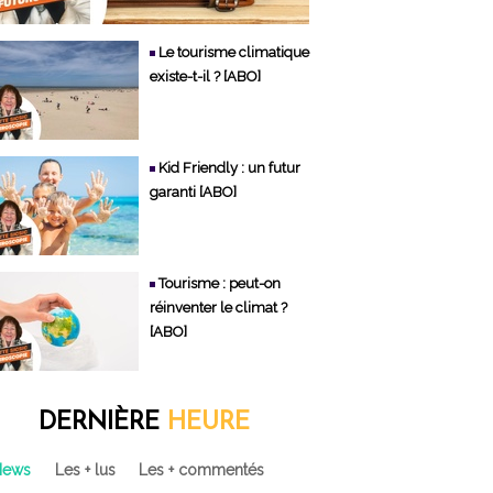
Le tourisme climatique
existe-t-il ? [ABO]
Kid Friendly : un futur
garanti [ABO]
Tourisme : peut-on
réinventer le climat ?
[ABO]
DERNIÈRE
HEURE
News
Les + lus
Les + commentés