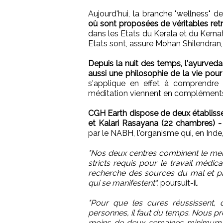
Aujourd'hui, la branche "wellness" 
où sont proposées de véritables retr
dans les Etats du Kerala et du Kernat
Etats sont, assure Mohan Shilendran
Depuis la nuit des temps, l'ayurved
aussi une philosophie de la vie pour
s'applique en effet à comprendre 
méditation viennent en complément
CGH Earth dispose de deux établiss
et Kalari Rasayana (22 chambres) - 
par le NABH, l'organisme qui, en Inde,
"Nos deux centres combinent le meill
stricts requis pour le travail médica
recherche des sources du mal et pa
qui se manifestent",
poursuit-il.
"Pour que les cures réussissent, q
personnes, il faut du temps. Nous pr
moins de deux semaines minimum. S