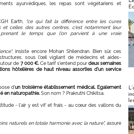
Le
ments ayurvédiques, les repas sont végétariens et
Ed
 CGH Earth,
"ce qui fait la différence entre les cures
et celles des autres centres, c'est notamment leur
 prenant le temps que l'on parvient à une vraie
lence"
, insiste encore Mohan Shilendran. Bien sûr, ces
tructures, sous l'œil vigilant de médecins et aides-
 autour de
7 000 €.
Ce tarif s'entend pour
deux semaines
ns hôtelières de haut niveau assorties d'un service
Partez
pose d'
un troisième établissement médical. Egalement
L’
sé en naturopathie.
Son nom ? Prakruthi Chikitsa.
in
le
itude - l'air y est vif et frais - au cœur des vallons du
oins naturels en totale harmonie avec la nature",
assure