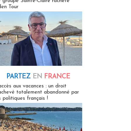
 groupe Sainte-Claire rachète
en Tour
PARTEZ
EN
FRANCE
 en France
accès aux vacances : un droit
achevé totalement abandonné par
s politiques français !