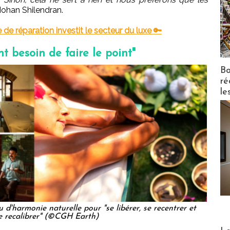
 Mohan Shilendran.
 de réparation investit le secteur du luxe 🔑
t besoin de faire le point"
Bo
ré
le
d'harmonie naturelle pour "se libérer, se recentrer et
 recalibrer" (©CGH Earth)
Distribu