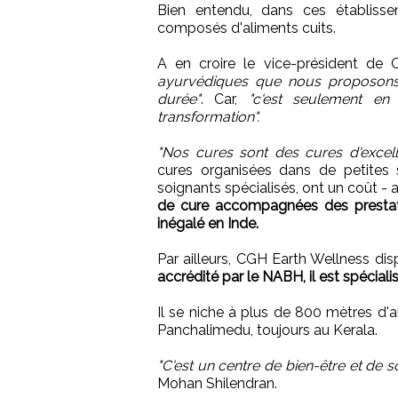
Bien entendu, dans ces établisse
composés d'aliments cuits.
A en croire le vice-président de
ayurvédiques que nous proposons 
durée"
. Car,
"c'est seulement en
transformation".
"Nos cures sont des cures d'excel
cures organisées dans de petites s
soignants spécialisés, ont un coût -
de cure accompagnées des prestatio
inégalé en Inde.
Par ailleurs, CGH Earth Wellness dis
accrédité par le NABH, il est spéciali
Il se niche à plus de 800 mètres d'alt
Panchalimedu, toujours au Kerala.
"C'est un centre de bien-être et de s
Mohan Shilendran.