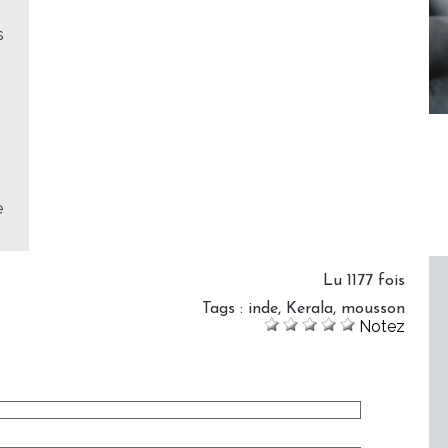
s
e
Lu 1177 fois
Tags
:
inde
,
Kerala
,
mousson
Notez