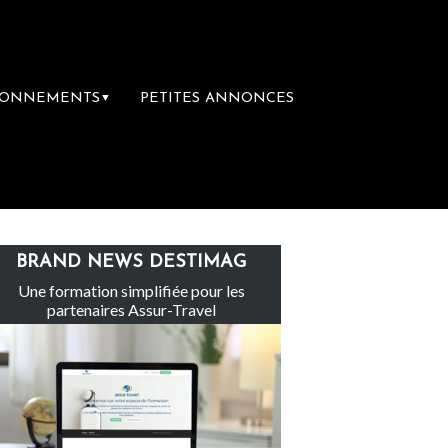
BONNEMENTS
PETITES ANNONCES
▼
re rachète Eden Tour
L’accès aux vacance
BRAND NEWS DESTIMAG
Une formation simplifiée pour les
partenaires Assur-Travel