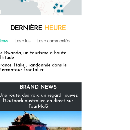
DERNIÈRE
HEURE
News
Les + lus
Les + commentés
e Rwanda, un tourisme à haute
ltitude
rance, Italie : randonnée dans le
ercantour frontalier
BRAND NEWS
Une route, des voix, un regard : suivez
l’Outback australien en direct sur
TourMaG