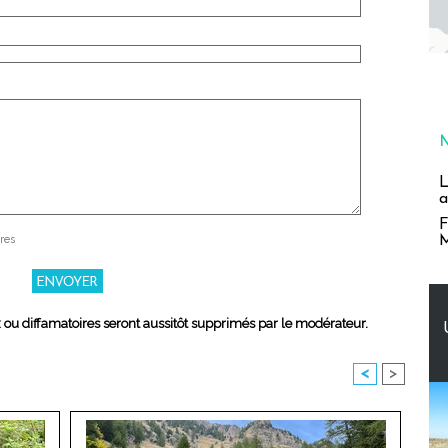
L
a
F
M
res
x ou diffamatoires seront aussitôt supprimés par le modérateur.
<
>