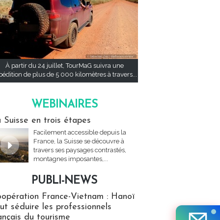
À partir du 24 juillet, TourMaG suivra une
pédition de plus de 5 000 kilomètres à travers...
WEBINAIRES
res
 Suisse en trois étapes
Facilement accessible depuis la
France, la Suisse se découvre à
travers ses paysages contrastés,
montagnes imposantes,...
PUBLI-NEWS
ews
opération France-Vietnam : Hanoï
ut séduire les professionnels
ançais du tourisme