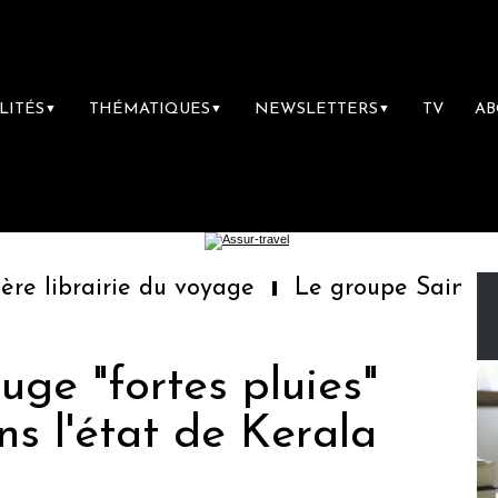
LITÉS
THÉMATIQUES
NEWSLETTERS
TV
A
▼
▼
▼
 librairie du voyage
Le groupe Sainte-Clai
ouge "fortes pluies"
s l'état de Kerala