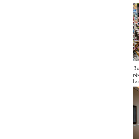
Bo
ré
le