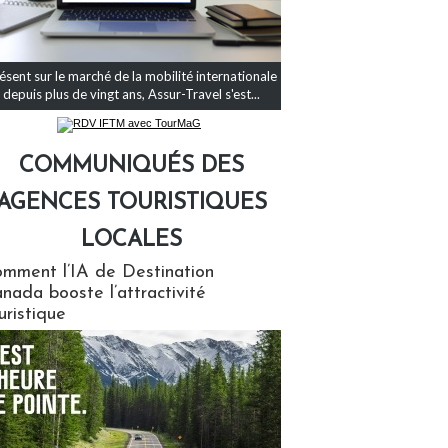
ésent sur le marché de la mobilité internationale
depuis plus de vingt ans, Assur-Travel s'est...
COMMUNIQUÉS DES
AGENCES TOURISTIQUES
LOCALES
qués des agences touristiques locales
mment l’IA de Destination
nada booste l’attractivité
uristique