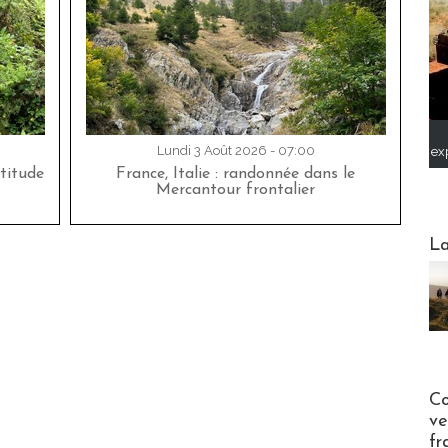
Lundi 3 Août 2026 - 07:00
ex
titude
France, Italie : randonnée dans le
Mercantour frontalier
Webinai
La
Publi-n
Co
ve
fr