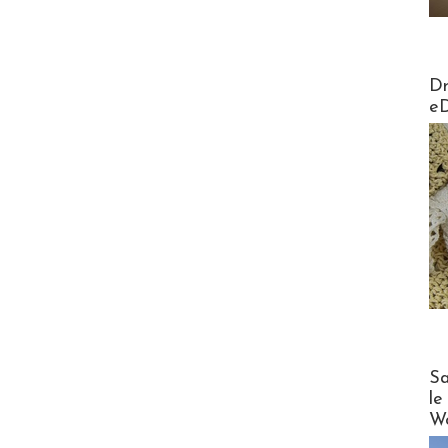
AirMa
Dr
e
Cruise
Sa
le
Wo