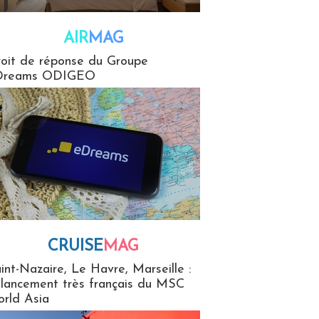
AIR
MAG
G
oit de réponse du Groupe
Dreams ODIGEO
CRUISE
MAG
MaG
int-Nazaire, Le Havre, Marseille :
 lancement très français du MSC
rld Asia