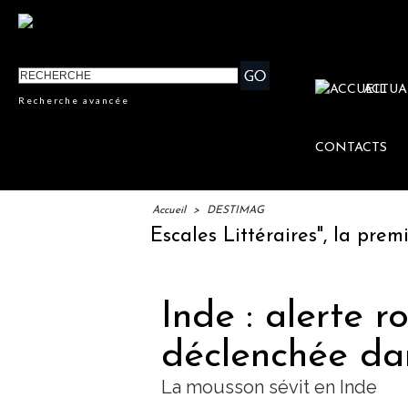
ACTUA
Recherche avancée
CONTACTS
Accueil
>
DESTIMAG
cement des "Escales Littéraires", la première
Inde : alerte r
déclenchée dan
La mousson sévit en Inde