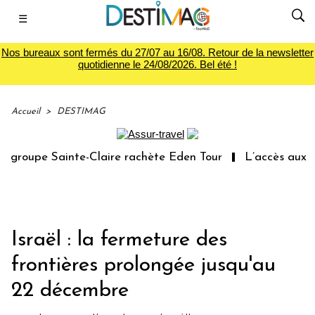
☰
Nos bureaux sont fermés du 27/07 au 16/08. Retour de la newsletter
quotidienne le 24/08/2026. Bel été !
Accueil
>
DESTIMAG
groupe Sainte-Claire rachète Eden Tour
L’accès aux vac
Israël : la fermeture des
frontières prolongée jusqu'au
22 décembre