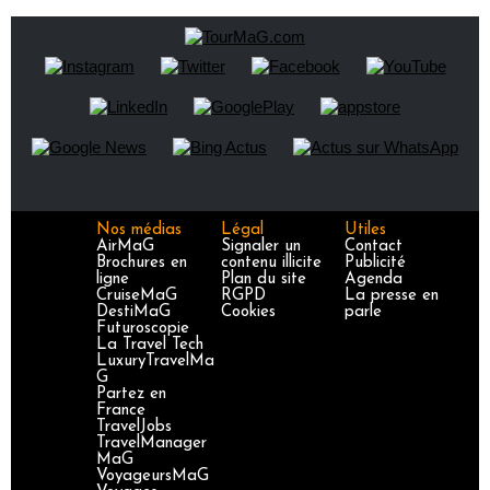
Nos médias
Légal
Utiles
AirMaG
Signaler un
Contact
Brochures en
contenu illicite
Publicité
ligne
Plan du site
Agenda
CruiseMaG
RGPD
La presse en
DestiMaG
Cookies
parle
Futuroscopie
La Travel Tech
LuxuryTravelMa
G
Partez en
France
TravelJobs
TravelManager
MaG
VoyageursMaG