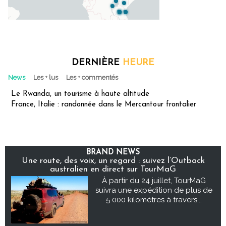
DERNIÈRE
HEURE
News
Les + lus
Les + commentés
Le Rwanda, un tourisme à haute altitude
France, Italie : randonnée dans le Mercantour frontalier
BRAND NEWS
Une route, des voix, un regard : suivez l’Outback
australien en direct sur TourMaG
À partir du 24 juillet, TourMaG
suivra une expédition de plus de
5 000 kilomètres à travers...