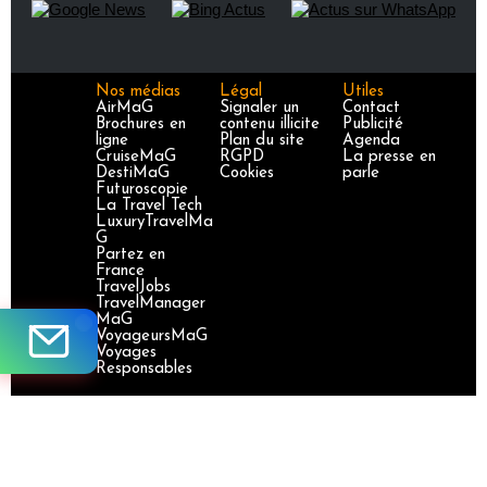
Nos médias
Légal
Utiles
AirMaG
Signaler un
Contact
Brochures en
contenu illicite
Publicité
ligne
Plan du site
Agenda
CruiseMaG
RGPD
La presse en
DestiMaG
Cookies
parle
Futuroscopie
La Travel Tech
LuxuryTravelMa
G
Partez en
France
TravelJobs
TravelManager
MaG
VoyageursMaG
Voyages
Responsables
Site certifié