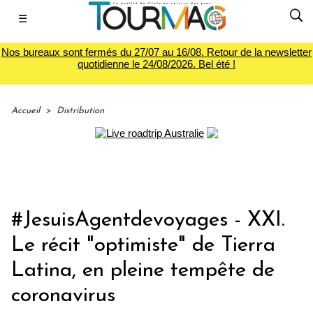
☰
Nos bureaux sont fermés du 27/07 au 16/08. Retour de la newsletter
quotidienne le 24/08/2026. Bel été !
Accueil
>
Distribution
#JesuisAgentdevoyages - XXI.
Le récit "optimiste" de Tierra
Latina, en pleine tempête de
coronavirus