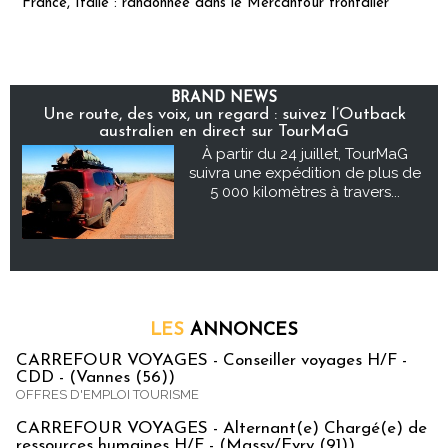
France, Italie : randonnée dans le Mercantour frontalier
BRAND NEWS
Une route, des voix, un regard : suivez l’Outback
australien en direct sur TourMaG
À partir du 24 juillet, TourMaG
suivra une expédition de plus de
5 000 kilomètres à travers...
LES
ANNONCES
CARREFOUR VOYAGES - Conseiller voyages H/F -
CDD - (Vannes (56))
OFFRES D'EMPLOI TOURISME
CARREFOUR VOYAGES - Alternant(e) Chargé(e) de
ressources humaines H/F - (Massy/Evry (91))