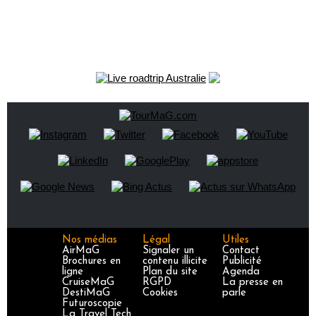
Nos médias
Légal
Utiles
AirMaG
Signaler un
Contact
Brochures en
contenu illicite
Publicité
ligne
Plan du site
Agenda
CruiseMaG
RGPD
La presse en
DestiMaG
Cookies
parle
Futuroscopie
La Travel Tech