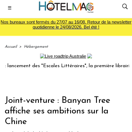
☰
Nos bureaux sont fermés du 27/07 au 16/08. Retour de la newsletter
quotidienne le 24/08/2026. Bel été !
Accueil
>
Hébergement
ncement des "Escales Littéraires", la première librairie du 
Joint-venture : Banyan Tree
affiche ses ambitions sur la
Chine