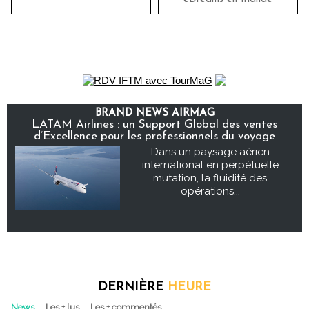
BRAND NEWS AIRMAG
LATAM Airlines : un Support Global des ventes
d’Excellence pour les professionnels du voyage
Dans un paysage aérien
international en perpétuelle
mutation, la fluidité des
opérations...
DERNIÈRE
HEURE
News
Les + lus
Les + commentés