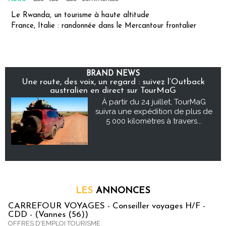
Le Rwanda, un tourisme à haute altitude
France, Italie : randonnée dans le Mercantour frontalier
BRAND NEWS
Une route, des voix, un regard : suivez l’Outback
australien en direct sur TourMaG
À partir du 24 juillet, TourMaG
suivra une expédition de plus de
5 000 kilomètres à travers...
LES
ANNONCES
CARREFOUR VOYAGES - Conseiller voyages H/F -
CDD - (Vannes (56))
OFFRES D'EMPLOI TOURISME