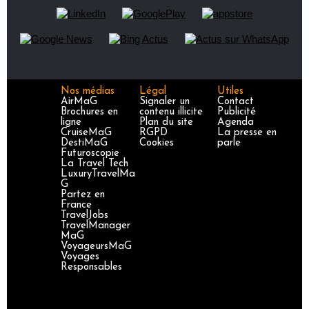
Nos médias
Légal
Utiles
AirMaG
Signaler un
Contact
Brochures en
contenu illicite
Publicité
ligne
Plan du site
Agenda
CruiseMaG
RGPD
La presse en
DestiMaG
Cookies
parle
Futuroscopie
La Travel Tech
LuxuryTravelMa
G
Partez en
France
TravelJobs
TravelManager
MaG
VoyageursMaG
Voyages
Responsables