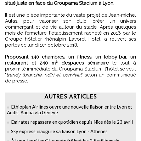
situé juste en face du Groupama Stadium à Lyon.
Il est une pièce importante du vaste projet de Jean-michel
Aulas, pour valoriser son club, créer un univers
commerçant et de vie autour du stade. Après quelques
mois de fermeture, l'établissement racheté en 2016 par le
Groupe hôtelier rhônalpin Lavorel Hotel, a rouvert ses
portes ce lundi 1er octobre 2018.
Proposant 140 chambres, un fitness, un lobby-bar, un
restaurant et 240 m² d’espaces séminaire
le tout à
proximité immédiate du Groupama Stadium, l'hôtel se veut
"
trendy (branché, ndlr) et convivial
" selon un communiqué
de presse.
AUTRES ARTICLES
Ethiopian Airlines ouvre une nouvelle liaison entre Lyon et
Addis-Abeba via Genève
Emirates repassera en quotidien depuis Nice dès le 23 avril
Sky express inaugure sa liaison Lyon - Athènes
À Lyon, les sites GL events frôlent les 2,5 millions de