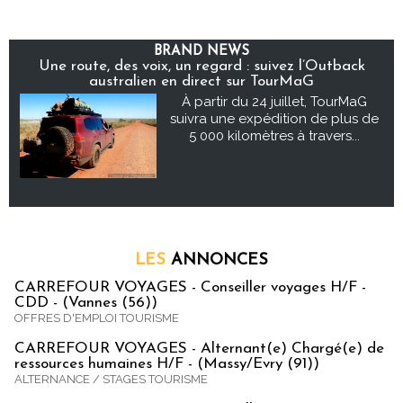
BRAND NEWS
Une route, des voix, un regard : suivez l’Outback
australien en direct sur TourMaG
À partir du 24 juillet, TourMaG
suivra une expédition de plus de
5 000 kilomètres à travers...
LES
ANNONCES
CARREFOUR VOYAGES - Conseiller voyages H/F -
CDD - (Vannes (56))
OFFRES D'EMPLOI TOURISME
CARREFOUR VOYAGES - Alternant(e) Chargé(e) de
ressources humaines H/F - (Massy/Evry (91))
ALTERNANCE / STAGES TOURISME