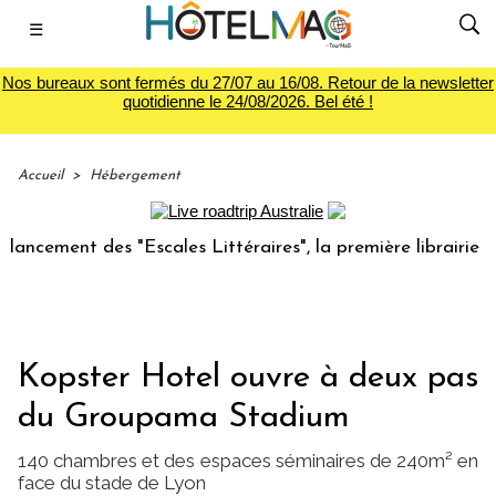
☰
Nos bureaux sont fermés du 27/07 au 16/08. Retour de la newsletter
quotidienne le 24/08/2026. Bel été !
Accueil
>
Hébergement
cement des "Escales Littéraires", la première librairie du v
Kopster Hotel ouvre à deux pas
du Groupama Stadium
140 chambres et des espaces séminaires de 240m² en
face du stade de Lyon