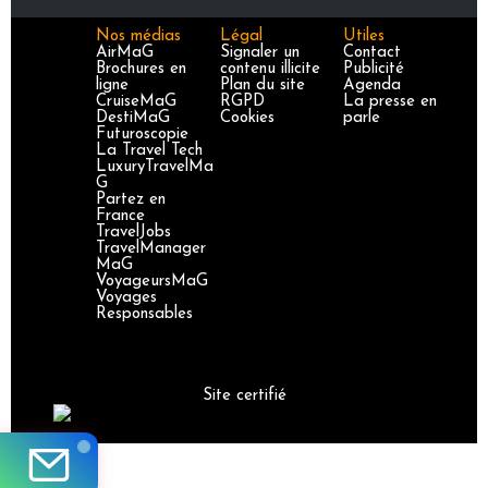
Nos médias
Légal
Utiles
AirMaG
Signaler un
Contact
Brochures en
contenu illicite
Publicité
ligne
Plan du site
Agenda
CruiseMaG
RGPD
La presse en
DestiMaG
Cookies
parle
Futuroscopie
La Travel Tech
LuxuryTravelMa
G
Partez en
France
TravelJobs
TravelManager
MaG
VoyageursMaG
Voyages
Responsables
Site certifié