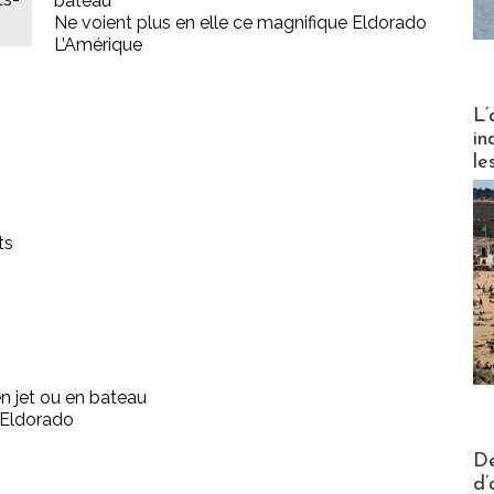
bateau
Ne voient plus en elle ce magnifique Eldorado
L’Amérique
Partez
L’
in
le
ts
en jet ou en bateau
 Eldorado
Actus V
De
d’