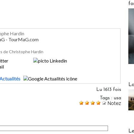
fo
tophe Hardin
MaG - TourMaG.com
les de Christophe Hardin
Actualités
Webinai
La
Lu 1613 fois
Tags
:
usa
Notez
DESTI
Le