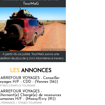
TourMaG
À partir du 24 juillet, TourMaG suivra une
pédition de plus de 5 000 kilomètres à travers...
LES
ANNONCES
ARREFOUR VOYAGES - Conseiller
oyages H/F - CDD - (Vannes (56))
FFRES D'EMPLOI TOURISME
CARREFOUR VOYAGES -
lternant(e) Chargé(e) de ressources
umaines H/F - (Massy/Evry (91))
LTERNANCE / STAGES TOURISME