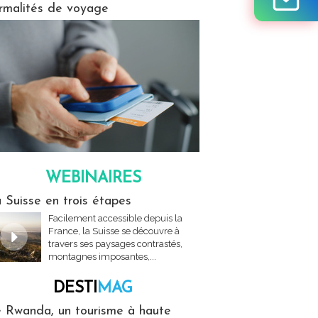
rmalités de voyage
WEBINAIRES
res
 Suisse en trois étapes
Facilement accessible depuis la
France, la Suisse se découvre à
travers ses paysages contrastés,
montagnes imposantes,...
DESTI
MAG
MAG
 Rwanda, un tourisme à haute