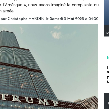
« L’Amérique », nous avons imaginé la complainte du
n aimée.
 par
Christophe HARDIN
le Samedi 3 Mai 2025 à 04:00
pe
L
a
F
M