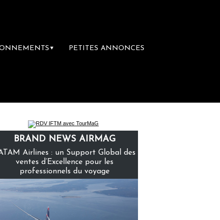
BONNEMENTS
PETITES ANNONCES
▼
a première librairie du voyage
Le groupe S
BRAND NEWS AIRMAG
ATAM Airlines : un Support Global des
ventes d’Excellence pour les
professionnels du voyage