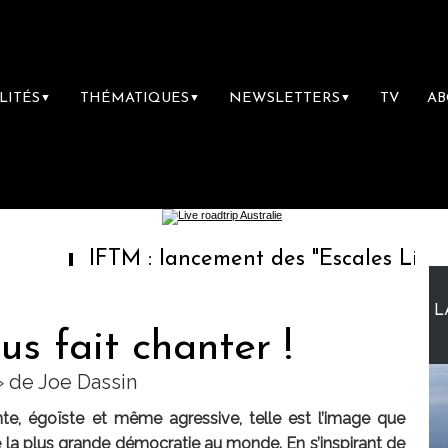
LITÉS
THÉMATIQUES
NEWSLETTERS
TV
A
▼
▼
▼
IFTM : lancement des "Escales Littéraires", l
L
s fait chanter !
 de Joe Dassin
nte, égoïste et même agressive, telle est l’image que
la plus grande démocratie au monde. En s’inspirant de