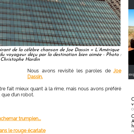
spirant de la célèbre chanson de Joe Dassin « L’Amérique
du voyageur déçu par la destination bien aimée - Photo :
Christophe Hardin
Nous avons revisité les paroles de
Joe
ex
Dassin.
t-être fait mieux quant à la rime, mais nous avons préféré
t que d’un robot.
C
v
O
chemar trumpien...
A
h
dans le rouge écarlate
A