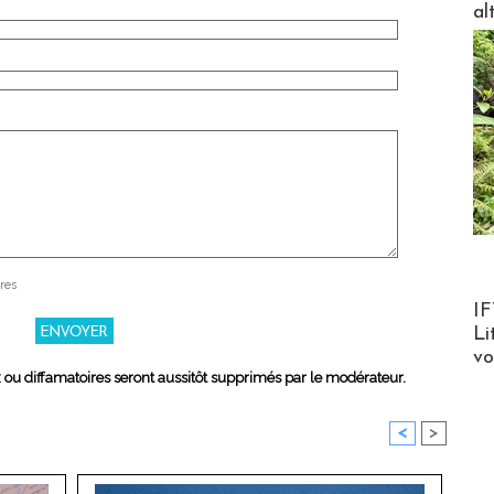
al
res
Product
IF
Li
v
x ou diffamatoires seront aussitôt supprimés par le modérateur.
<
>