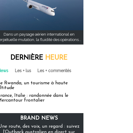
Dans un paysage aérien international en
rpétuelle mutation, la fluidité des opérations...
DERNIÈRE
HEURE
News
Les + lus
Les + commentés
e Rwanda, un tourisme à haute
ltitude
rance, Italie : randonnée dans le
ercantour frontalier
BRAND NEWS
Une route, des voix, un regard : suivez
l’Outback australien en direct sur