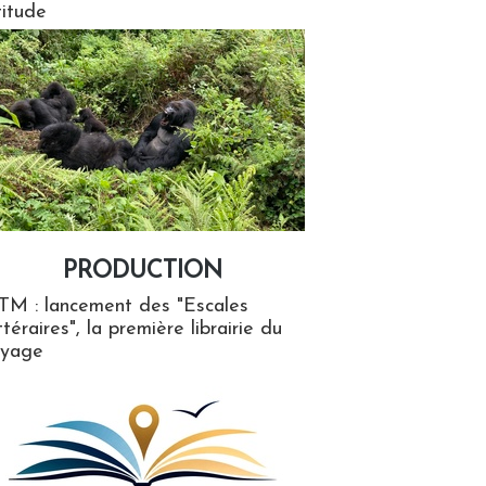
titude
PRODUCTION
ion
TM : lancement des "Escales
ttéraires", la première librairie du
oyage