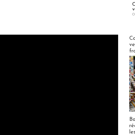
C
v
O
Publi-n
Co
ve
fr
Bo
ré
le