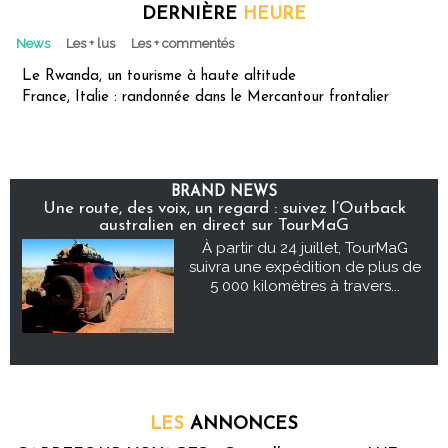
DERNIÈRE
HEURE
News
Les + lus
Les + commentés
Le Rwanda, un tourisme à haute altitude
France, Italie : randonnée dans le Mercantour frontalier
BRAND NEWS
Une route, des voix, un regard : suivez l’Outback
australien en direct sur TourMaG
À partir du 24 juillet, TourMaG
suivra une expédition de plus de
5 000 kilomètres à travers...
LES
ANNONCES