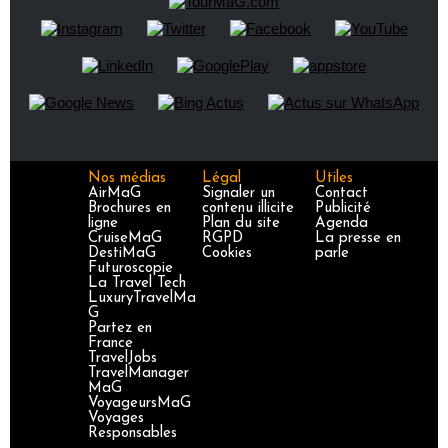
Nos médias
Légal
Utiles
AirMaG
Signaler un
Contact
Brochures en
contenu illicite
Publicité
ligne
Plan du site
Agenda
CruiseMaG
RGPD
La presse en
DestiMaG
Cookies
parle
Futuroscopie
La Travel Tech
LuxuryTravelMa
G
Partez en
France
TravelJobs
TravelManager
MaG
VoyageursMaG
Voyages
Responsables