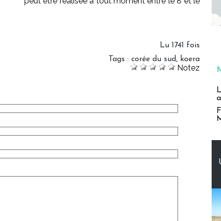
peut être réalisée à tout moment entre le 8 et le
Lu 1741 fois
Tags
:
corée du sud
,
koera
Notez
L
a
F
M