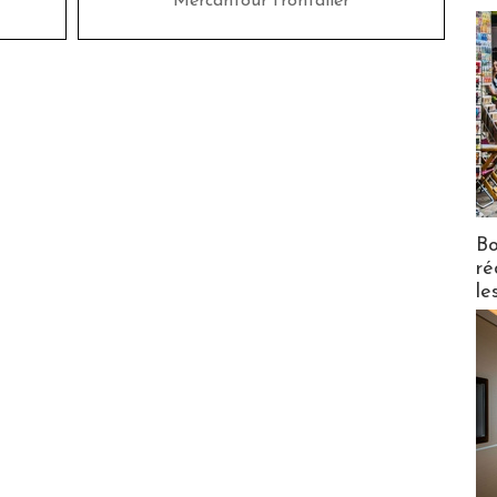
Mercantour frontalier
Bo
ré
le