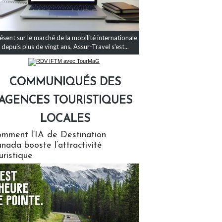
ésent sur le marché de la mobilité internationale
depuis plus de vingt ans, Assur-Travel s'est...
COMMUNIQUÉS DES
AGENCES TOURISTIQUES
LOCALES
qués des agences touristiques locales
mment l’IA de Destination
nada booste l’attractivité
uristique