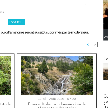
res
x ou diffamatoires seront aussitôt supprimés par le modérateur.
ex
<
>
Webinai
La
Publi-n
Co
Lundi 3 Août 2026 - 07:00
ve
titude
France, Italie : randonnée dans le
fr