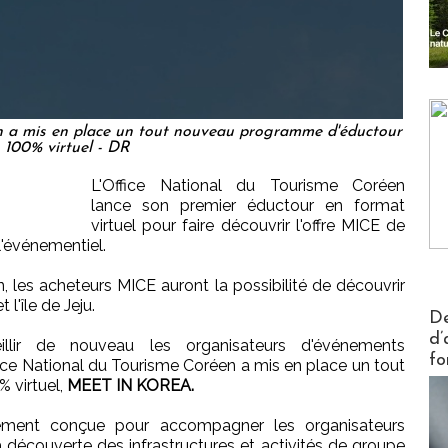
n a mis en place un tout nouveau programme d'éductour
100% virtuel - DR
L'Office National du Tourisme Coréen
lance son premier éductour en format
virtuel pour faire découvrir l'offre MICE de
l'événementiel.
 les acheteurs MICE auront la possibilité de découvrir
 l'île de Jeju.
Actus V
De
d’
llir de nouveau les organisateurs d'événements
fo
fice National du Tourisme Coréen a mis en place un tout
 virtuel,
MEET IN KOREA.
alement conçue pour accompagner les organisateurs
 découverte des infrastructures et activités de groupe