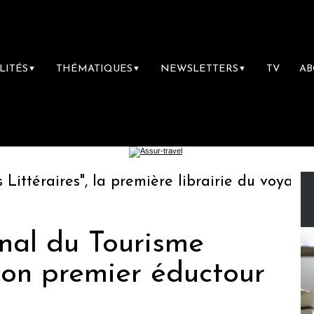
LITÉS
THÉMATIQUES
NEWSLETTERS
TV
A
▼
▼
▼
téraires", la première librairie du voyage
onal du Tourisme
son premier éductour