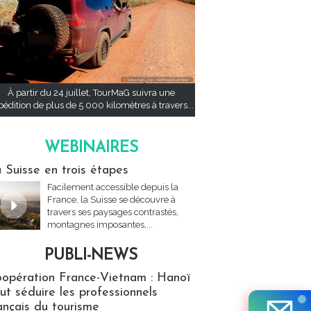
À partir du 24 juillet, TourMaG suivra une
pédition de plus de 5 000 kilomètres à travers...
WEBINAIRES
res
 Suisse en trois étapes
Facilement accessible depuis la
France, la Suisse se découvre à
travers ses paysages contrastés,
montagnes imposantes,...
PUBLI-NEWS
ews
opération France-Vietnam : Hanoï
ut séduire les professionnels
ançais du tourisme