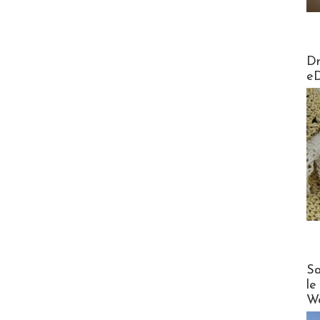
AirMa
Dr
e
Cruise
Sa
le
Wo