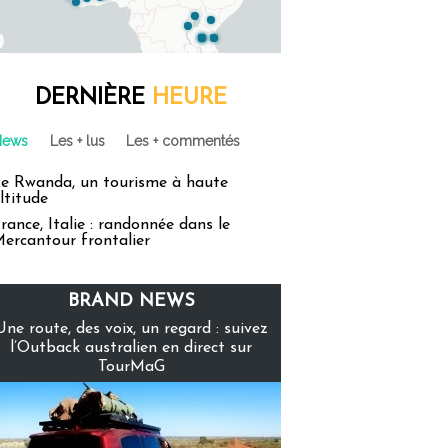
DERNIÈRE
HEURE
News
Les + lus
Les + commentés
e Rwanda, un tourisme à haute
ltitude
rance, Italie : randonnée dans le
ercantour frontalier
BRAND NEWS
Une route, des voix, un regard : suivez
l’Outback australien en direct sur
TourMaG