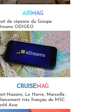
AIR
MAG
G
oit de réponse du Groupe
Dreams ODIGEO
CRUISE
MAG
MaG
int-Nazaire, Le Havre, Marseille :
 lancement très français du MSC
rld Asia