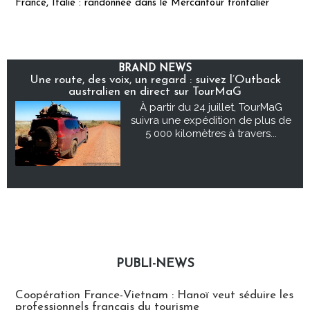
France, Italie : randonnée dans le Mercantour frontalier
BRAND NEWS
Une route, des voix, un regard : suivez l’Outback
australien en direct sur TourMaG
À partir du 24 juillet, TourMaG
suivra une expédition de plus de
5 000 kilomètres à travers...
PUBLI-NEWS
Publi-news
Coopération France-Vietnam : Hanoï veut séduire les
professionnels français du tourisme