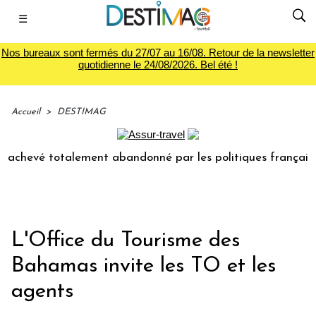
☰
Nos bureaux sont fermés du 27/07 au 16/08. Retour de la newsletter
quotidienne le 24/08/2026. Bel été !
Accueil
>
DESTIMAG
nachevé totalement abandonné par les politiques français !
L'Office du Tourisme des
Bahamas invite les TO et les
agents