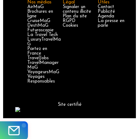
Nos médias
Légal
Utiles
AirMaG
Signaler un
Contact
Brochures en
contenu illicite
Publicité
ligne
Plan du site
Agenda
CruiseMaG
RGPD
La presse en
DestiMaG
Cookies
parle
Futuroscopie
La Travel Tech
LuxuryTravelMa
G
Partez en
France
TravelJobs
TravelManager
MaG
VoyageursMaG
Voyages
Responsables
Site certifié