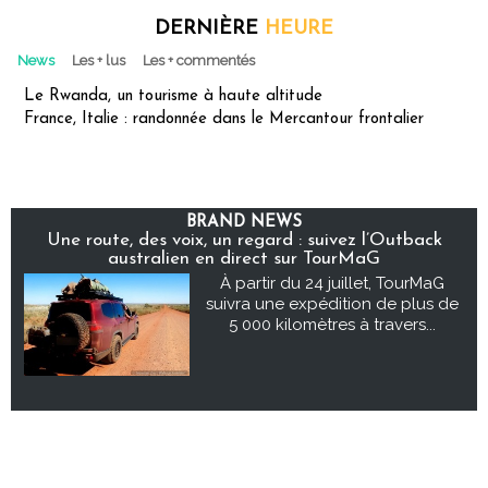
DERNIÈRE
HEURE
News
Les + lus
Les + commentés
Le Rwanda, un tourisme à haute altitude
France, Italie : randonnée dans le Mercantour frontalier
BRAND NEWS
Une route, des voix, un regard : suivez l’Outback
australien en direct sur TourMaG
À partir du 24 juillet, TourMaG
suivra une expédition de plus de
5 000 kilomètres à travers...