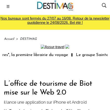
☰
Nos bureaux sont fermés du 27/07 au 16/08. Retour de la newsletter
quotidienne le 24/08/2026. Bel été !
Accueil
>
DESTIMAG
s", la première librairie du voyage
Le groupe Sainte-Cl
L’office de tourisme de Biot
mise sur le Web 2.0
il lance une application sur iPhone et Androïd