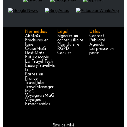
Nos médias
Légal
Utiles
AirMaG
Signaler un
Contact
Brochures en
contenu illicite
Publicité
ligne
Plan du site
Agenda
CruiseMaG
RGPD
La presse en
DestiMaG
Cookies
parle
Futuroscopie
La Travel Tech
LuxuryTravelMa
G
Partez en
France
TravelJobs
TravelManager
MaG
VoyageursMaG
Voyages
Responsables
Site certifié