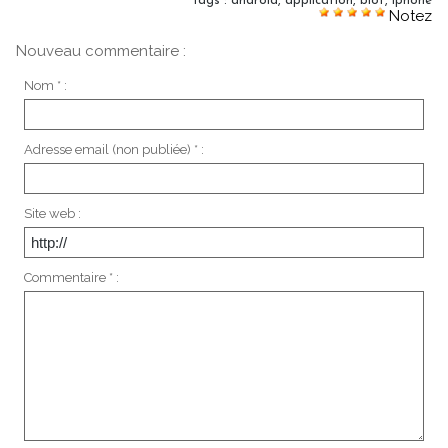
Tags
:
android
,
application
,
biot
,
iphone
Notez
Nouveau commentaire :
Nom * :
Adresse email (non publiée) * :
Site web :
Commentaire * :