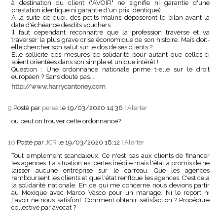
à destination du client ("AVOIR" ne signifie ni garantie d'une
prestation identique ni garantie d'un prix identique)
A la suite de quoi, des petits malins déposeront le bilan avant la
date d'échéance desdits vouchers.
Il faut cependant reconnaitre que la profession traverse et va
traverser la plus grave crise économique de son histoire. Mais doit-
elle chercher son salut sur le dos de ses clients ?
Elle sollicite des mesures de solidarité pour autant que celles-ci
soient orientées dans son simple et unique intérêt !
Question : Une ordonnance nationale prime t-elle sur le droit
européen ? Sans doute pas...
http://www.harrycantoney.com
9.
Posté par
perea
le 19/03/2020 14:36
|
Alerter
ou peut on trouver cette ordonnance?
10.
Posté par
JCR
le 19/03/2020 18:12
|
Alerter
Tout simplement scandaleux. Ce n'est pas aux clients de financer
les agences. La situation est certes inédite mais l'état a promis de ne
laisser aucune entreprise sur le carreau. Que les agences
remboursent les clients et que l'état renfloue les agences. C'est cela
la solidarité nationale. En ce qui me concerne nous devions partir
au Mexique avec Marco Vasco pour un mariage. Ni le report ni
l'avoir ne nous satisfont. Comment obtenir satisfaction ? Procédure
collective par avocat ?