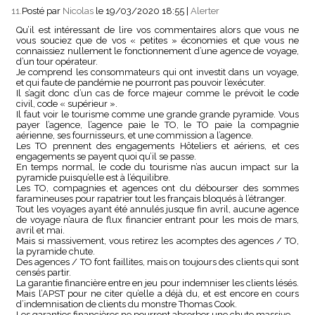
11.
Posté par
Nicolas
le 19/03/2020 18:55
|
Alerter
Qu’il est intéressant de lire vos commentaires alors que vous ne
vous souciez que de vos « petites » économies et que vous ne
connaissiez nullement le fonctionnement d’une agence de voyage,
d’un tour opérateur.
Je comprend les consommateurs qui ont investit dans un voyage,
et qui faute de pandémie ne pourront pas pouvoir l’exécuter.
Il s’agit donc d’un cas de force majeur comme le prévoit le code
civil, code « supérieur ».
Il faut voir le tourisme comme une grande grande pyramide. Vous
payer l’agence, l’agence paie le TO, le TO paie la compagnie
aérienne, ses fournisseurs, et une commission a l’agence.
Les TO prennent des engagements Hôteliers et aériens, et ces
engagements se payent quoi qu’il se passe.
En temps normal, le code du tourisme n’as aucun impact sur la
pyramide puisqu’elle est à l’équilibre.
Les TO, compagnies et agences ont du débourser des sommes
faramineuses pour rapatrier tout les français bloqués à l’étranger.
Tout les voyages ayant été annulés jusque fin avril, aucune agence
de voyage n’aura de flux financier entrant pour les mois de mars,
avril et mai.
Mais si massivement, vous retirez les acomptes des agences / TO,
la pyramide chute.
Des agences / TO font faillites, mais on toujours des clients qui sont
censés partir.
La garantie financière entre en jeu pour indemniser les clients lésés.
Mais l’APST pour ne citer qu’elle a déjà du, et est encore en cours
d’indemnisation de clients du monstre Thomas Cook.
Les garanties financières ne pourront absorber une chute massive.