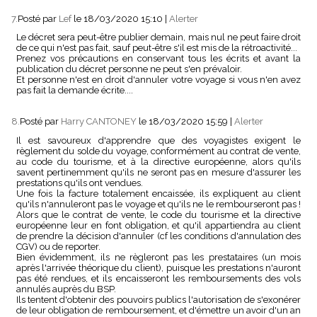
7.
Posté par
Lef
le 18/03/2020 15:10
|
Alerter
Le décret sera peut-être publier demain, mais nul ne peut faire droit
de ce qui n'est pas fait, sauf peut-être s'il est mis de la rétroactivité...
Prenez vos précautions en conservant tous les écrits et avant la
publication du décret personne ne peut s'en prévaloir.
Et personne n'est en droit d'annuler votre voyage si vous n'en avez
pas fait la demande écrite....
8.
Posté par
Harry CANTONEY
le 18/03/2020 15:59
|
Alerter
Il est savoureux d'apprendre que des voyagistes exigent le
règlement du solde du voyage, conformément au contrat de vente,
au code du tourisme, et à la directive européenne, alors qu'ils
savent pertinemment qu'ils ne seront pas en mesure d'assurer les
prestations qu'ils ont vendues.
Une fois la facture totalement encaissée, ils expliquent au client
qu'ils n'annuleront pas le voyage et qu'ils ne le rembourseront pas !
Alors que le contrat de vente, le code du tourisme et la directive
européenne leur en font obligation, et qu'il appartiendra au client
de prendre la décision d'annuler (cf les conditions d'annulation des
CGV) ou de reporter.
Bien évidemment, ils ne règleront pas les prestataires (un mois
après l'arrivée théorique du client), puisque les prestations n'auront
pas été rendues, et ils encaisseront les remboursements des vols
annulés auprès du BSP.
Ils tentent d'obtenir des pouvoirs publics l'autorisation de s'exonérer
de leur obligation de remboursement, et d'émettre un avoir d'un an