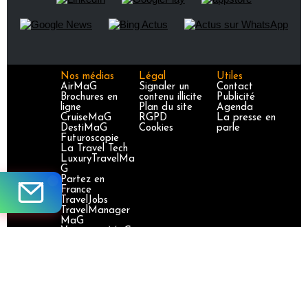
Nos médias
Légal
Utiles
AirMaG
Signaler un
Contact
Brochures en
contenu illicite
Publicité
ligne
Plan du site
Agenda
CruiseMaG
RGPD
La presse en
DestiMaG
Cookies
parle
Futuroscopie
La Travel Tech
LuxuryTravelMa
G
Partez en
France
TravelJobs
TravelManager
MaG
VoyageursMaG
Voyages
Responsables
Site certifié