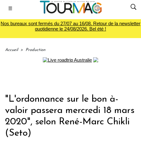
☰
Nos bureaux sont fermés du 27/07 au 16/08. Retour de la newsletter
quotidienne le 24/08/2026. Bel été !
Accueil
>
Production
"L'ordonnance sur le bon à-
valoir passera mercredi 18 mars
2020", selon René-Marc Chikli
(Seto)