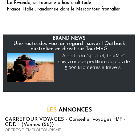
Le Rwanda, un tourisme à haute altitude
France, Italie : randonnée dans le Mercantour frontalier
BRAND NEWS
Une route, des voix, un regard : suivez l’Outback
australien en direct sur TourMaG
À partir du 24 juillet, TourMaG
suivra une expédition de plus de
5 000 kilomètres à travers...
LES
ANNONCES
CARREFOUR VOYAGES - Conseiller voyages H/F -
CDD - (Vannes (56))
OFFRES D'EMPLOI TOURISME