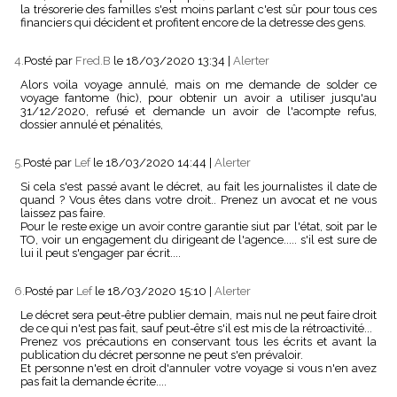
la trésorerie des familles s'est moins parlant c'est sûr pour tous ces
financiers qui décident et profitent encore de la detresse des gens.
4.
Posté par
Fred.B
le 18/03/2020 13:34
|
Alerter
Alors voila voyage annulé, mais on me demande de solder ce
voyage fantome (hic), pour obtenir un avoir a utiliser jusqu'au
31/12/2020, refusé et demande un avoir de l'acompte refus,
dossier annulé et pénalités,
5.
Posté par
Lef
le 18/03/2020 14:44
|
Alerter
Si cela s'est passé avant le décret, au fait les journalistes il date de
quand ? Vous êtes dans votre droit.. Prenez un avocat et ne vous
laissez pas faire.
Pour le reste exige un avoir contre garantie siut par l'état, soit par le
TO, voir un engagement du dirigeant de l'agence..... s'il est sure de
lui il peut s'engager par écrit....
6.
Posté par
Lef
le 18/03/2020 15:10
|
Alerter
Le décret sera peut-être publier demain, mais nul ne peut faire droit
de ce qui n'est pas fait, sauf peut-être s'il est mis de la rétroactivité...
Prenez vos précautions en conservant tous les écrits et avant la
publication du décret personne ne peut s'en prévaloir.
Et personne n'est en droit d'annuler votre voyage si vous n'en avez
pas fait la demande écrite....