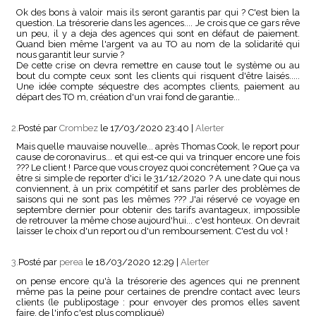
Ok des bons à valoir mais ils seront garantis par qui ? C'est bien la
question. La trésorerie dans les agences.... Je crois que ce gars rêve
un peu, il y a deja des agences qui sont en défaut de paiement.
Quand bien même l'argent va au TO au nom de la solidarité qui
nous garantit leur survie ?
De cette crise on devra remettre en cause tout le système ou au
bout du compte ceux sont les clients qui risquent d'être laisés.....
Une idée compte séquestre des acomptes clients, paiement au
départ des TO m, création d'un vrai fond de garantie...
2.
Posté par
Crombez
le 17/03/2020 23:40
|
Alerter
Mais quelle mauvaise nouvelle... après Thomas Cook, le report pour
cause de coronavirus... et qui est-ce qui va trinquer encore une fois
??? Le client ! Parce que vous croyez quoi concrètement ? Que ça va
être si simple de reporter d'ici le 31/12/2020 ? A une date qui nous
conviennent, à un prix compétitif et sans parler des problèmes de
saisons qui ne sont pas les mêmes ??? J'ai réservé ce voyage en
septembre dernier pour obtenir des tarifs avantageux, impossible
de retrouver la même chose aujourd'hui... c'est honteux. On devrait
laisser le choix d'un report ou d'un remboursement. C'est du vol !
3.
Posté par
perea
le 18/03/2020 12:29
|
Alerter
on pense encore qu'à la trésorerie des agences qui ne prennent
même pas la peine pour certaines de prendre contact avec leurs
clients (le publipostage : pour envoyer des promos elles savent
faire, de l'info c'est plus compliqué)