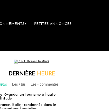
BONNEMENTS
PETITES ANNONCES
▼
première librairie du voyage
Le groupe Sai
DERNIÈRE
HEURE
News
Les + lus
Les + commentés
e Rwanda, un tourisme à haute
ltitude
rance, Italie : randonnée dans le
ercantour frontalier