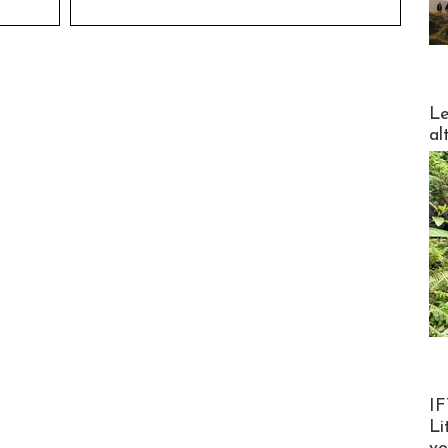
DESTI
Le
al
Product
IF
Li