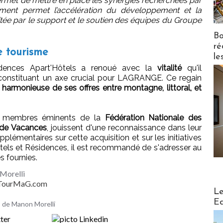
ermet de mettre en place les synergies recherchées par
ent permet l’accélération du développement et la
litée par le support et le soutien des équipes du Groupe
Bo
ré
e tourisme
le
idences Apart'Hôtels a renoué avec la
vitalité
qu'il
 constituant un axe crucial pour LAGRANGE. Ce regain
n harmonieuse de ses offres entre montagne, littoral, et
 membres éminents de la
Fédération Nationale des
 de Vacances
, jouissent d'une reconnaissance dans leur
plémentaires sur cette acquisition et sur les initiatives
ls et Résidences, il est recommandé de s'adresser au
s fournies.
Morelli
- TourMaG.com
Distribu
Le
Ed
es de Manon Morelli