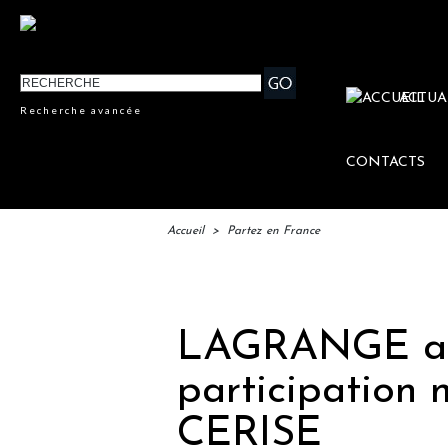
ACTUA
Recherche avancée
CONTACTS
Accueil
>
Partez en France
IF
LAGRANGE ac
participation 
CERISE