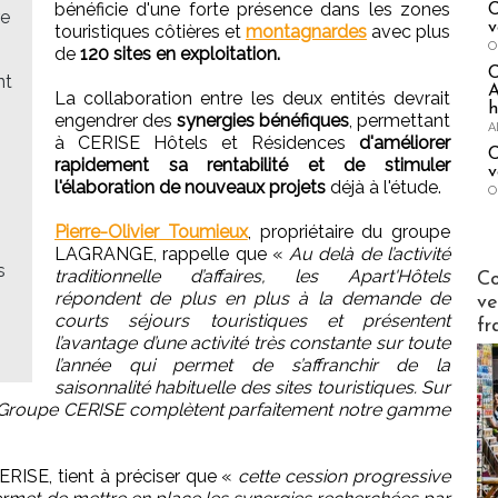
bénéficie d'une forte présence dans les zones
C
re
v
touristiques côtières et
montagnardes
avec plus
O
de
120 sites en exploitation.
nt
A
La collaboration entre les deux entités devrait
h
engendrer des
synergies bénéfiques
, permettant
A
à CERISE Hôtels et Résidences
d'améliorer
C
rapidement sa rentabilité et de stimuler
v
l'élaboration de nouveaux projets
déjà à l'étude.
O
Pierre-Olivier Toumieux
, propriétaire du groupe
LAGRANGE, rappelle que «
Au delà de l’activité
s
Publi-n
traditionnelle d’affaires, les Apart'Hôtels
Co
répondent de plus en plus à la demande de
ve
courts séjours touristiques et présentent
fr
l’avantage d’une activité très constante sur toute
l’année qui permet de s’affranchir de la
saisonnalité habituelle des sites touristiques. Sur
u Groupe CERISE complètent parfaitement notre gamme
ERISE, tient à préciser que «
cette cession progressive