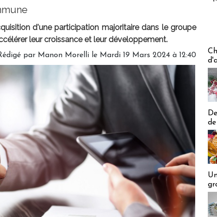
ommune
sition d'une participation majoritaire dans le groupe
célérer leur croissance et leur développement.
Les off
Ch
Rédigé par
Manon Morelli
le Mardi 19 Mars 2024 à 12:40
d'
De
de
Un
gr