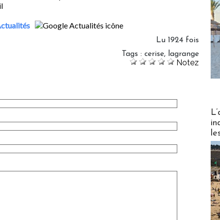
ctualités
Lu 1924 fois
Tags
:
cerise
,
lagrange
Notez
Partez
L’
in
le