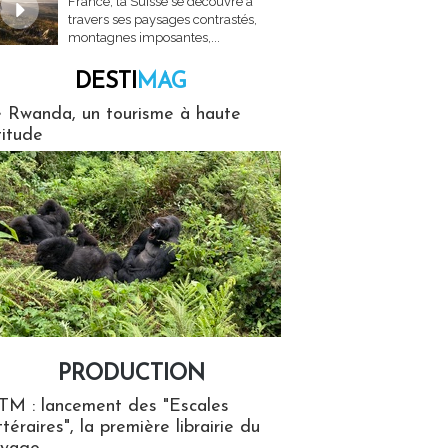
France, la Suisse se découvre à
travers ses paysages contrastés,
montagnes imposantes,...
DESTI
MAG
MAG
 Rwanda, un tourisme à haute
titude
PRODUCTION
ion
TM : lancement des "Escales
ttéraires", la première librairie du