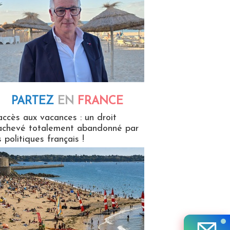
PARTEZ
EN
FRANCE
 en France
accès aux vacances : un droit
achevé totalement abandonné par
s politiques français !