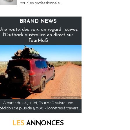
pour les professionnels...
BRAND NEWS
Une route, des voix, un regard : suivez
l’Outback australien en direct sur
TourMaG
À partir du 24 juillet, TourMaG suivra une
pédition de plus de 5 000 kilomètres à travers...
LES
ANNONCES