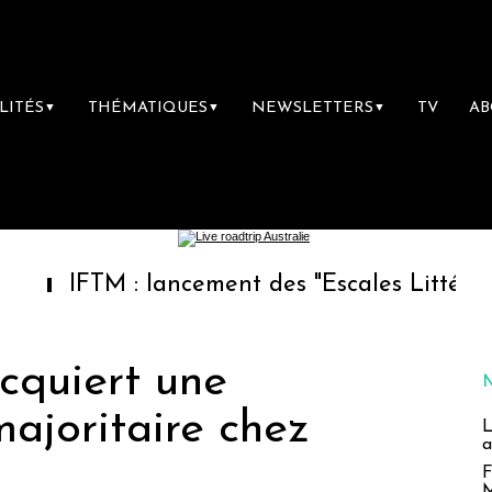
LITÉS
THÉMATIQUES
NEWSLETTERS
TV
A
▼
▼
▼
TM : lancement des "Escales Littéraires", la 
quiert une
majoritaire chez
L
a
F
M