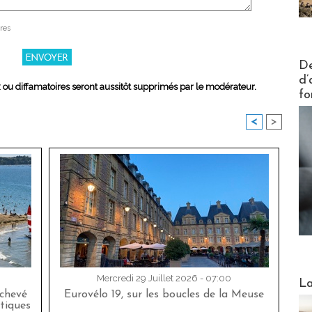
res
Actus V
De
d’
x ou diffamatoires seront aussitôt supprimés par le modérateur.
fo
<
>
Webinai
Mercredi 29 Juillet 2026 - 07:00
La
achevé
Eurovélo 19, sur les boucles de la Meuse
tiques