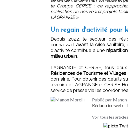
se fait de manière harmonieuse et p
le Groupe CERISE ; ce rapprochem
réalisation de nouveaux projets faci
LAGRANGE
».
Un regain d'activité pour l
Depuis 2022, le secteur des rés
connaissait
avant la crise sanitaire
,
d'activité contribue à une
répartitio
milieu urbain
.
LAGRANGE et CERISE, tous deux
Résidences de Tourisme et Villages
domaine. Pour obtenir des détails sup
à venir de LAGRANGE et CERISE Hôte
service de presse via les coordonnée
Publié par Manon 
Rédactrice web 
Voir tous les articl